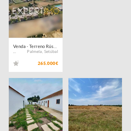
Venda - Terreno Rústico
Palmela
,
Setúbal
...
265.000€