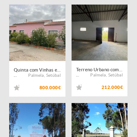
Terreno Urbano com Armazém em Lagameças 2.500 m² com Potencial para Construção e Excelente Localização
Quinta com Vinhas e Moradia em Agualva de Cima / Palmela
Palmela
,
Setúbal
Palmela
,
Setúbal
...
...
212.000€
800.000€