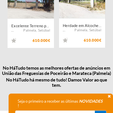
Herdade em Alcochete com 10 hectares
Excelente Terreno para construção e agrícola 10 hectares
Palmela
,
Setúbal
Palmela
,
Setúbal
...
...
610.000€
610.000€
No HáTudo temos as melhores ofertas de anúncios em
União das Freguesias de Poceirão e Marateca (Palmela)
No HáTudo há mesmo de tudo! Damos Valor ao que
tem.
Seja o primeiro a receber as últimas
NOVIDADES
!