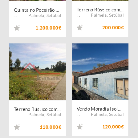
Terreno Rústico com 3.9ha Poceirão - Possibilidade de Construção Moradia
Quinta no Poceirão com 7 hectares
Palmela
,
Setúbal
Palmela
,
Setúbal
...
...
200.000€
1.200.000€
Vendo Moradia Isolada em Faias - Montijo
Terreno Rústico com 5.000 m² próximo ao Golfo do Montado!
Palmela
,
Setúbal
Palmela
,
Setúbal
...
...
120.000€
110.000€