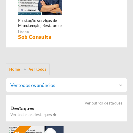
Prestação serviços de
Manutenção, Restauro e
Remodelação de
Lisboa
imóveis!
Sob Consulta
Home
Ver todos
Ver todos os anúncios
Ver outros destaques
Destaques
Ver todos os destaques