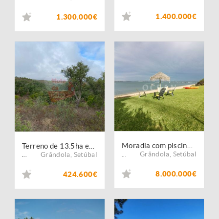
1.400.000€
1.300.000€
Moradia com piscina Soltroia primeira linha de água
Terreno de 13.5ha em Santa Margarida da Serra
Grândola
,
Setúbal
Grândola
,
Setúbal
...
...
8.000.000€
424.600€