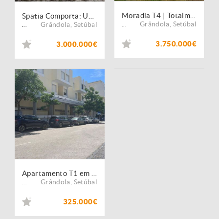
Moradia T4 | Totalmente Mobilada e Decorada em Troia
Spatia Comporta: Uma Obra-Prima de Privacidade Contemporânea
Grândola
,
Setúbal
Grândola
,
Setúbal
...
...
3.750.000€
3.000.000€
Apartamento T1 em frente ao Centro de Congresso de Tróia
Grândola
,
Setúbal
...
325.000€