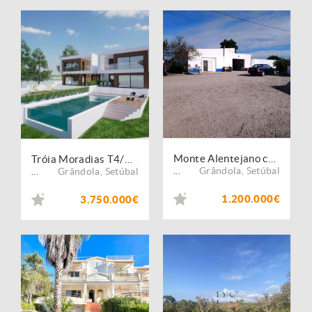
Monte Alentejano com 80.000,00 m2
Tróia Moradias T4/T5 em Soltroia
Grândola
,
Setúbal
Grândola
,
Setúbal
...
...
1.200.000€
3.750.000€