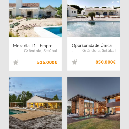
Oportunidade Única na Comporta: Terreno com Projeto Aprovado
Moradia T1 - Empreendimento Authentic Bicas - Comporta
Grândola
,
Setúbal
Grândola
,
Setúbal
...
...
850.000€
525.000€