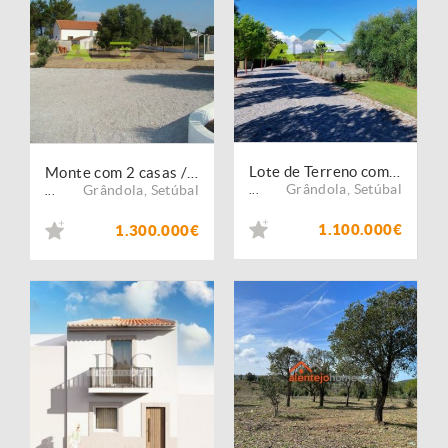
Lote de Terreno com Área 2.400 M2 para construção de Moradia / Condomínio Beach Reserve Tróia
Monte com 2 casas / MELIDES / próximo da Praia
Grândola
,
Setúbal
Grândola
,
Setúbal
...
...
1.100.000€
1.300.000€