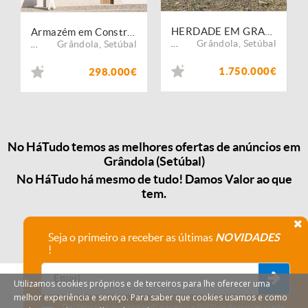
HERDADE EM GRANDOLA
Armazém em Construção
Grândola
,
Setúbal
Grândola
,
Setúbal
...
...
1.750.000€
298.000€
No HáTudo temos as melhores ofertas de anúncios em
Grândola (Setúbal)
No HáTudo há mesmo de tudo! Damos Valor ao que
tem.
Seja o primeiro a receber as últimas
NOVIDADES
!
Utilizamos cookies próprios e de terceiros para lhe oferecer uma
melhor experiência e serviço. Para saber que cookies usamos e como
Declaro que compreendi e aceito a
Política de privacidade