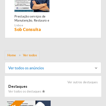
Prestação serviços de
Manutenção, Restauro e
Remodelação de
Lisboa
imóveis!
Sob Consulta
Home
Ver todos
Ver todos os anúncios
Ver outros destaques
Destaques
Ver todos os destaques