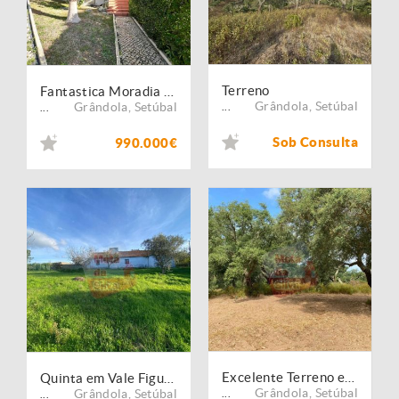
Terreno
Fantastica Moradia T3 Germinada a 5 Minutos da praia
Grândola
,
Setúbal
Grândola
,
Setúbal
...
...
Sob Consulta
990.000€
Excelente Terreno em Melides Valinho da Estrada
Quinta em Vale Figueira Melides
Grândola
,
Setúbal
Grândola
,
Setúbal
...
...