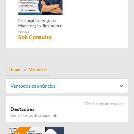
Prestação serviços de
Manutenção, Restauro e
Remodelação de
Lisboa
imóveis!
Sob Consulta
Home
Ver todos
Ver todos os anúncios
Ver outros destaques
Destaques
Ver todos os destaques