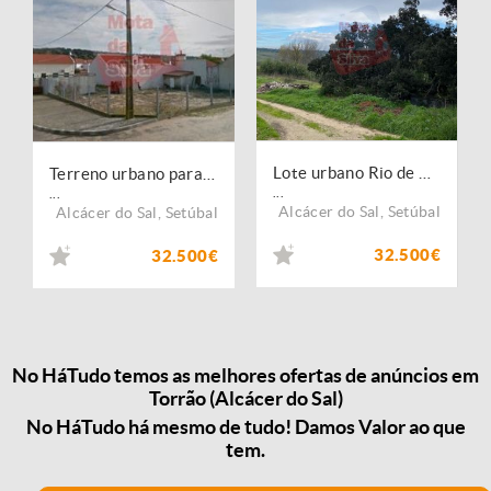
Lote urbano Rio de Moinhos Torrão
Terreno urbano para construção
...
...
Alcácer do Sal
,
Setúbal
Alcácer do Sal
,
Setúbal
32.500€
32.500€
No HáTudo temos as melhores ofertas de anúncios em
Torrão (Alcácer do Sal)
No HáTudo há mesmo de tudo! Damos Valor ao que
tem.