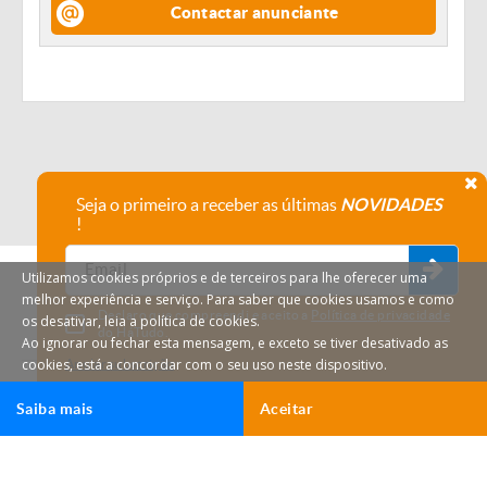
Contactar anunciante
Seja o primeiro a receber as últimas
NOVIDADES
!
Utilizamos cookies próprios e de terceiros para lhe oferecer uma
melhor experiência e serviço. Para saber que cookies usamos e como
Declaro que compreendi e aceito a
Política de privacidade
os desativar, leia a política de cookies.
do HáTudo.
Ao ignorar ou fechar esta mensagem, e exceto se tiver desativado as
cookies, está a concordar com o seu uso neste dispositivo.
Anular subscrição
Saiba mais
Aceitar
HáTudo © 2026 Todos os direitos reservados.