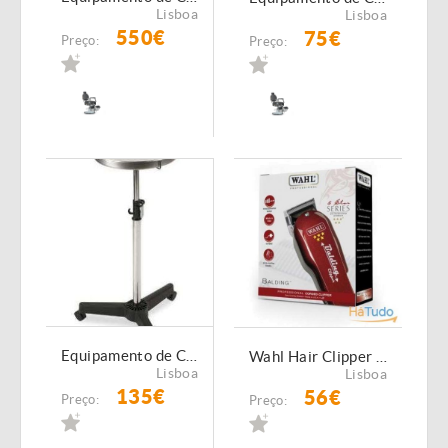
Lisboa
Lisboa
550€
75€
Preço:
Preço:
Equipamento de Cabeleireiro - Mesa auxiliar de Cabeleireiro NOVO
Wahl Hair Clipper Balding 5Star Red NOVAS
Lisboa
Lisboa
135€
56€
Preço:
Preço: