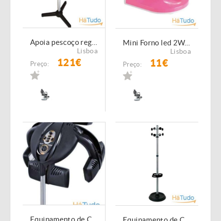
Apoia pescoço regulável em altura NOVO
Mini Forno led 2Watts Portátil com cabo USB incluido
Lisboa
Lisboa
121€
11€
Preço:
Preço:
Equipamento de Cabeleireiro - Estimulador térmico
Equipamento de Cabeleireiro - Cabide de pé NOVO