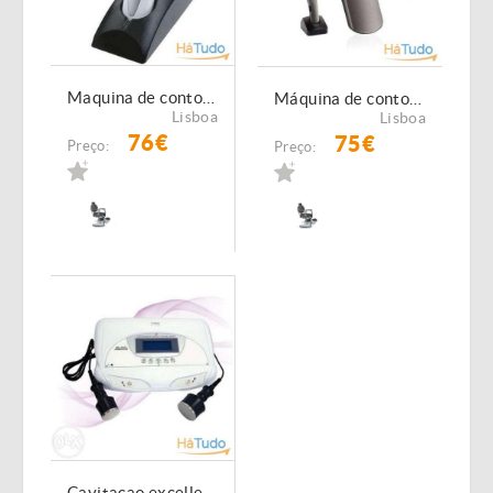
Maquina de contornos Profissional Moser 1591 Chromini Pro NOVA
Máquina de contornos Moser 1556 Antracita NOVA
Lisboa
Lisboa
76€
75€
Preço:
Preço:
Cavitaçao excellens xp Estètica