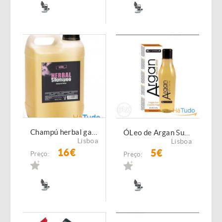
Champú herbal garrafâo de 5L
ÓLeo de Argan Sublime
Lisboa
Lisboa
16€
5€
Preço:
Preço: