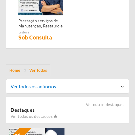
Prestação serviços de
Manutenção, Restauro e
Remodelação de
Lisboa
imóveis!
Sob Consulta
Home
Ver todos
Ver todos os anúncios
Ver outros destaques
Destaques
Ver todos os destaques