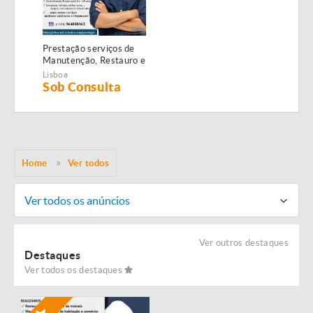
Prestação serviços de
Manutenção, Restauro e
Remodelação de
Lisboa
imóveis!
Sob Consulta
Home
Ver todos
Ver todos os anúncios
Ver outros destaques
Destaques
Ver todos os destaques