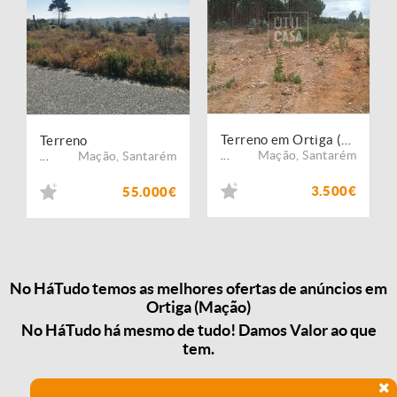
Terreno em Ortiga (Mação)
Terreno
Mação
,
Santarém
Mação
,
Santarém
...
...
3.500€
55.000€
No HáTudo temos as melhores ofertas de anúncios em
Ortiga (Mação)
No HáTudo há mesmo de tudo! Damos Valor ao que
tem.