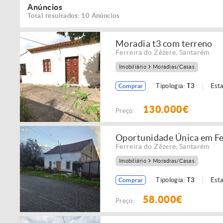
Anúncios
Total resultados: 10 Anúncios
Moradia t3 com terreno
Ferreira do Zêzere
,
Santarém
Imobiliário
Moradias/Casas
Tipologia:
T3
Est
Comprar
130.000€
Preço:
Oportunidade Única em Fe
Ferreira do Zêzere
,
Santarém
Imobiliário
Moradias/Casas
Tipologia:
T3
Est
Comprar
58.000€
Preço: