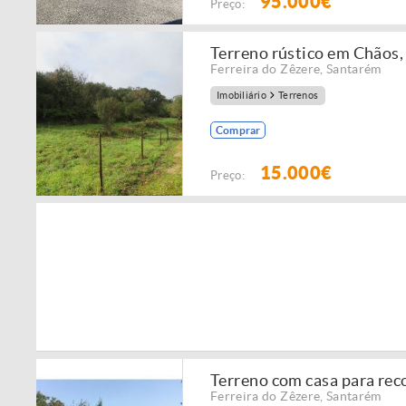
95.000€
Preço:
Terreno rústico em Chãos,
Ferreira do Zêzere
,
Santarém
Imobiliário
Terrenos
Comprar
15.000€
Preço:
Terreno com casa para rec
Ferreira do Zêzere
,
Santarém