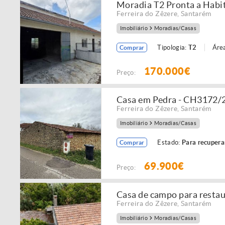
Moradia T2 Pronta a Habit
Ferreira do Zêzere
,
Santarém
Imobiliário
Moradias/Casas
Tipologia:
T2
Área
Comprar
170.000€
Preço:
Casa em Pedra - CH3172/
Ferreira do Zêzere
,
Santarém
Imobiliário
Moradias/Casas
Estado:
Para recupera
Comprar
69.900€
Preço:
Casa de campo para resta
Ferreira do Zêzere
,
Santarém
Imobiliário
Moradias/Casas