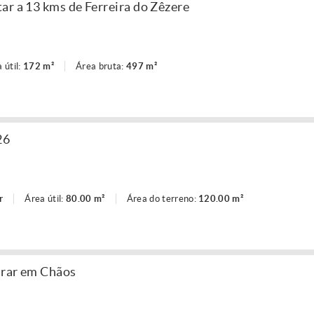
ar a 13 kms de Ferreira do Zêzere
 útil:
172 m²
Área bruta:
497 m²
26
r
Área útil:
80.00 m²
Área do terreno:
120.00 m²
urar em Chãos