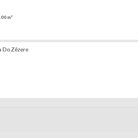
.00 m²
a Do Zêzere