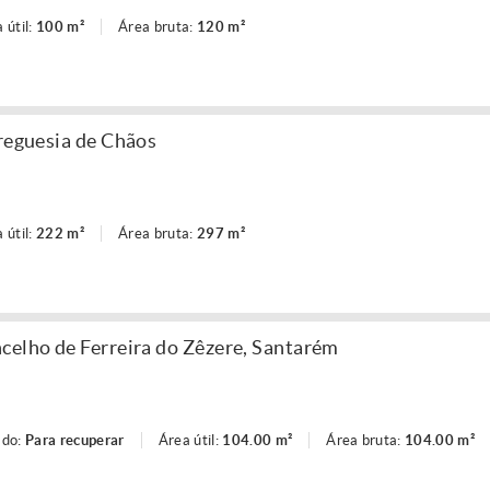
 útil:
100 m²
Área bruta:
120 m²
freguesia de Chãos
 útil:
222 m²
Área bruta:
297 m²
celho de Ferreira do Zêzere, Santarém
ado:
Para recuperar
Área útil:
104.00 m²
Área bruta:
104.00 m²