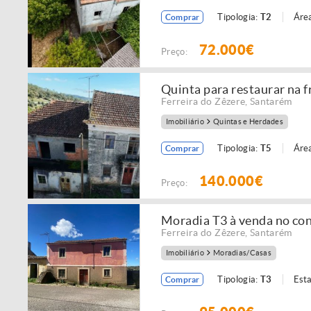
Tipologia:
T2
Área
Comprar
72.000€
Preço:
Quinta para restaurar na 
Ferreira do Zêzere
,
Santarém
Imobiliário
Quintas e Herdades
Tipologia:
T5
Área
Comprar
140.000€
Preço:
Moradia T3 à venda no con
Ferreira do Zêzere
,
Santarém
Imobiliário
Moradias/Casas
Tipologia:
T3
Est
Comprar