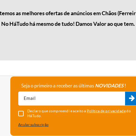
emos as melhores ofertas de anúncios em Chãos (Ferreir
No HáTudo há mesmo de tudo! Damos Valor ao que tem.
Seja o primeiro a receber as últimas
NOVIDADES
!
A empresa
Fale connosco
Recrutamento
Parceiros
Declaro que compreendi e aceito a
Política de privacidade
do
HáTudo.
Anular subscrição