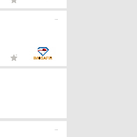
...
...