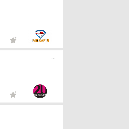
...
...
...