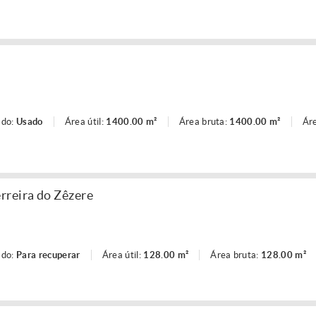
ado:
Usado
Área útil:
1400.00 m²
Área bruta:
1400.00 m²
Áre
rreira do Zêzere
ado:
Para recuperar
Área útil:
128.00 m²
Área bruta:
128.00 m²