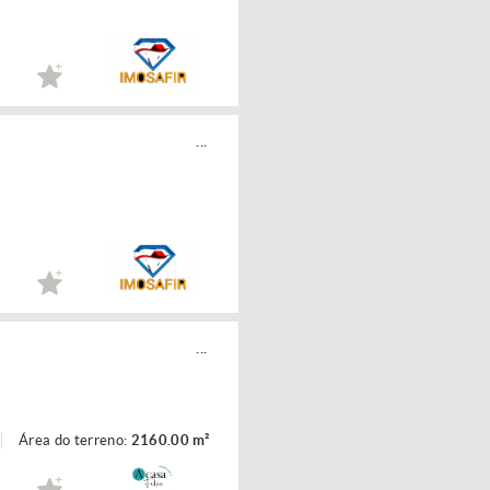
...
...
Área do terreno:
2160.00 m²