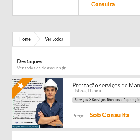
Remodelação de
Consulta
imóveis!
Home
Ver todos
Destaques
Ver todos os destaques
Prestação serviços de Ma
Lisboa
,
Lisboa
Serviços
Serviços Técnicos e Reparaçõ
Sob Consulta
Preço: