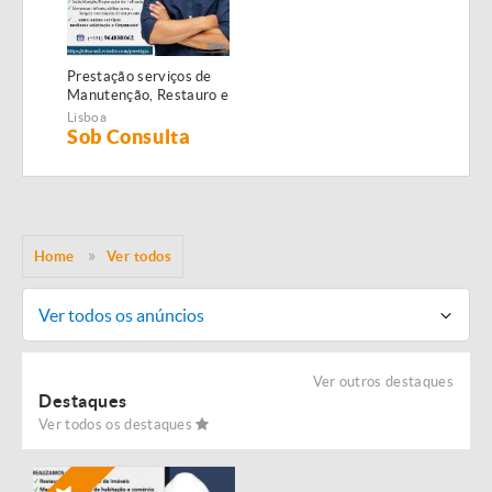
Prestação serviços de
Manutenção, Restauro e
Remodelação de
Lisboa
imóveis!
Sob Consulta
Home
Ver todos
Ver todos os anúncios
Ver outros destaques
Destaques
Ver todos os destaques