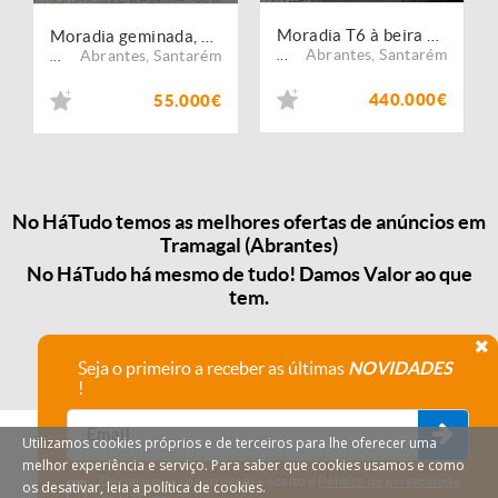
Moradia T6 à beira Tejo ideal para turismo
Moradia geminada, para venda, Abrantes - Tramagal
Abrantes
,
Santarém
Abrantes
,
Santarém
...
...
440.000€
55.000€
No HáTudo temos as melhores ofertas de anúncios em
Tramagal (Abrantes)
No HáTudo há mesmo de tudo! Damos Valor ao que
tem.
Seja o primeiro a receber as últimas
NOVIDADES
!
Utilizamos cookies próprios e de terceiros para lhe oferecer uma
melhor experiência e serviço. Para saber que cookies usamos e como
Declaro que compreendi e aceito a
Política de privacidade
os desativar, leia a política de cookies.