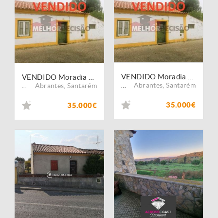
VENDIDO Moradia T3 com quintal - Crucifixo / TRAMAGAL - valor 35.000,00?
VENDIDO Moradia T3 com quintal - Crucifixo / TRAMAGAL - valor 35.000,00?
Abrantes
,
Santarém
Abrantes
,
Santarém
...
...
35.000€
35.000€