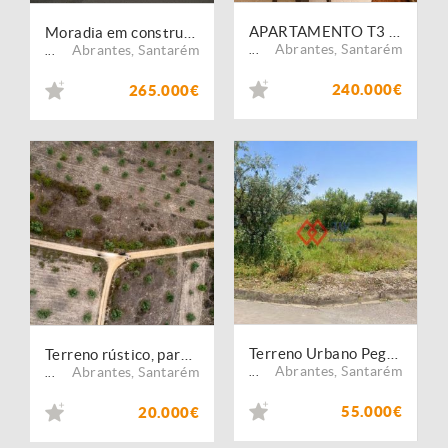
APARTAMENTO T3 - PEGO - ABRANTES
Moradia em construção na aldeia do Pego
Abrantes
,
Santarém
Abrantes
,
Santarém
...
...
240.000€
265.000€
Terreno Urbano Pego Abrantes
Terreno rústico, para venda, Abrantes - Pego
Abrantes
,
Santarém
Abrantes
,
Santarém
...
...
55.000€
20.000€