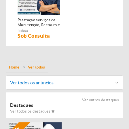
Prestação serviços de
Manutenção, Restauro e
Remodelação de
Lisboa
imóveis!
Sob Consulta
Home
Ver todos
Ver todos os anúncios
Ver outros destaques
Destaques
Ver todos os destaques