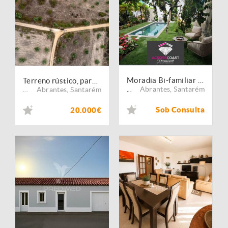
Moradia Bi-familiar (2 T3), Pego, Abrantes, perto do Rio
Terreno rústico, para venda, Abrantes - Pego
Abrantes
,
Santarém
Abrantes
,
Santarém
...
...
Sob Consulta
20.000€