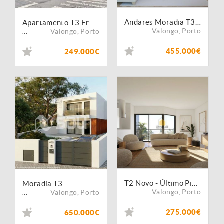
Andares Moradia T3 Duplex em Ermesinde
Apartamento T3 Ermesinde Centro
Valongo
,
Porto
Valongo
,
Porto
...
...
455.000€
249.000€
T2 Novo - Último Piso - Jardins da Sta Rita
Moradia T3
Valongo
,
Porto
Valongo
,
Porto
...
...
275.000€
650.000€