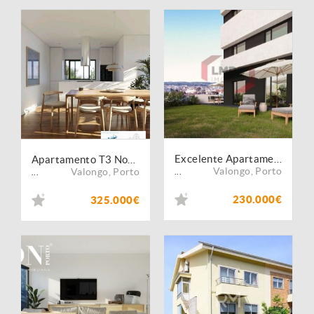
Excelente Apartamento T1 no centro de Ermesinde
Apartamento T3 Novo com Varanda na Santa Rita - Ermesinde
Valongo
,
Porto
Valongo
,
Porto
...
...
230.000€
325.000€