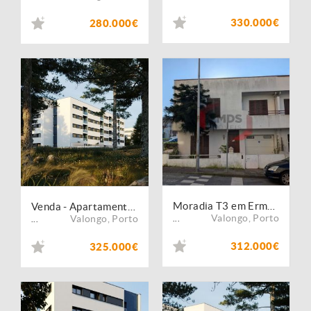
330.000€
280.000€
Moradia T3 em Ermesinde
Venda - Apartamento - T3
Valongo
,
Porto
Valongo
,
Porto
...
...
312.000€
325.000€