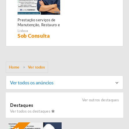
Prestação serviços de
Manutenção, Restauro e
Remodelação de
Lisboa
imóveis!
Sob Consulta
Home
Ver todos
Ver todos os anúncios
Ver outros destaques
Destaques
Ver todos os destaques