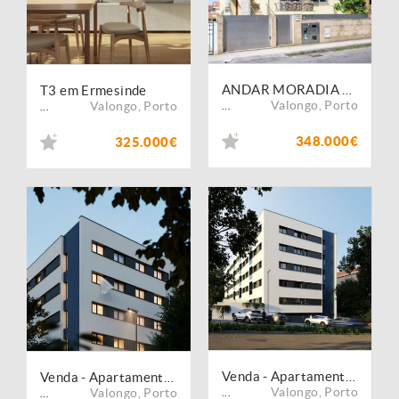
ANDAR MORADIA T2 + 2 DUPLEX | ERMESINDE, VALONGO
T3 em Ermesinde
Valongo
,
Porto
Valongo
,
Porto
...
...
348.000€
325.000€
Venda - Apartamento - T3
Venda - Apartamento - T2
Valongo
,
Porto
Valongo
,
Porto
...
...