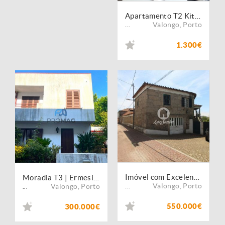
Apartamento T2 Kit no Edificio City Concept na Santa Rita - Ermesinde
Valongo
,
Porto
...
1.300€
Imóvel com Excelente Potencial de Valorização e Rentabilidade
Moradia T3 | Ermesinde
Valongo
,
Porto
Valongo
,
Porto
...
...
550.000€
300.000€