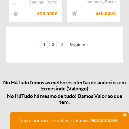
Valongo
,
Porto
Valongo
,
Porto
...
...
560.000€
620.000€
1
2
3
Seguinte
No HáTudo temos as melhores ofertas de anúncios em
Ermesinde (Valongo)
No HáTudo há mesmo de tudo! Damos Valor ao que
tem.
Seja o primeiro a receber as últimas
NOVIDADES
!