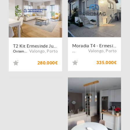
Moradia T4 - Ermesinde
T2 Kit Ermesinde Junto à Santa Rita
Valongo
,
Porto
Valongo
,
Porto
...
Ontem...
335.000€
280.000€