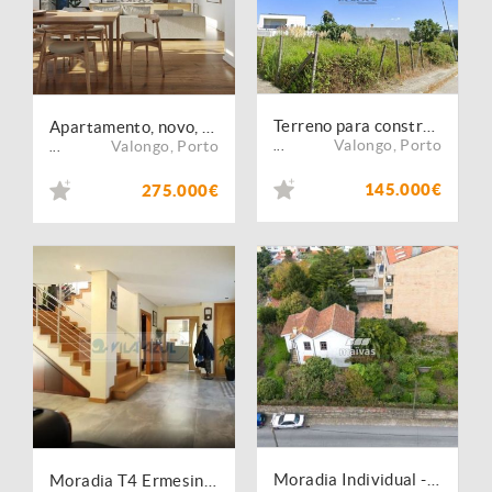
Terreno para construção Prédio na Santa Rita, Ermesinde.
Apartamento, novo, para venda, Valongo - Ermesinde
Valongo
,
Porto
Valongo
,
Porto
...
...
145.000€
275.000€
Moradia Individual - Centro de Ermesinde
Moradia T4 Ermesinde