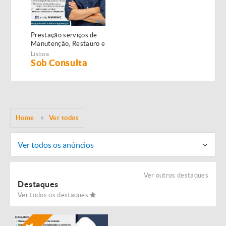
Prestação serviços de
Manutenção, Restauro e
Remodelação de
Lisboa
imóveis!
Sob Consulta
Home
Ver todos
Ver todos os anúncios
Ver outros destaques
Destaques
Ver todos os destaques