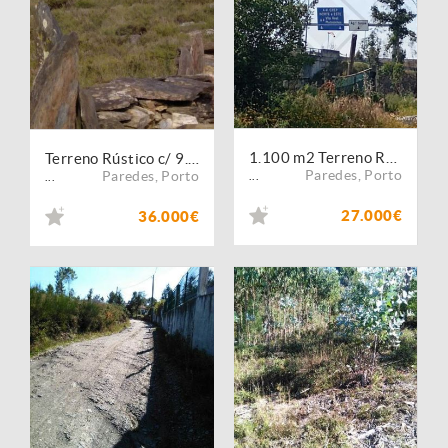
1.100 m2 Terreno Rústico - Fácil acesso para estaleiro
Terreno Rústico c/ 9.000 m2 - Aguiar de Sousa - Parque das Serras do Porto
Paredes
,
Porto
Paredes
,
Porto
...
...
27.000€
36.000€