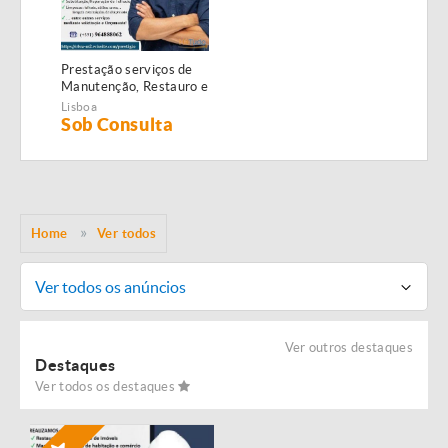
Prestação serviços de
Manutenção, Restauro e
Remodelação de
Lisboa
imóveis!
Sob Consulta
Home
Ver todos
Ver todos os anúncios
Ver outros destaques
Destaques
Ver todos os destaques