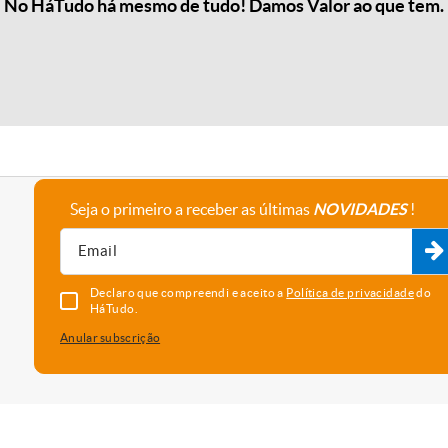
No HáTudo há mesmo de tudo! Damos Valor ao que tem.
Seja o primeiro a receber as últimas
NOVIDADES
!
A empresa
Fale connosco
Recrutamento
Parceiros
Declaro que compreendi e aceito a
Política de privacidade
do
HáTudo.
Anular subscrição
uma melhor experiência e serviço. Para saber que cookies usamos e
vado as cookies, está a concordar com o seu uso neste dispositi