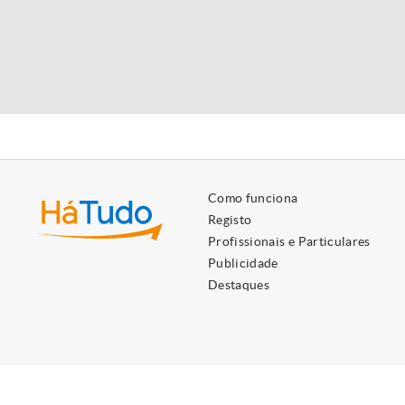
Como funciona
Registo
Profissionais e Particulares
Publicidade
Destaques
Utilizamos cookies próprios e de terceiros para lhe oferecer 
Ao ignorar ou fechar esta mensagem, e exceto se tiver desati