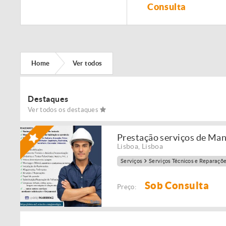
Remodelação de
Consulta
imóveis!
Home
Ver todos
Destaques
Ver todos os destaques
Prestação serviços de Ma
Lisboa
,
Lisboa
Serviços
Serviços Técnicos e Reparaçõ
Sob Consulta
Preço: