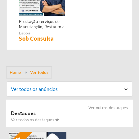
Prestação serviços de
Manutenção, Restauro e
Remodelação de
Lisboa
imóveis!
Sob Consulta
Home
Ver todos
Ver todos os anúncios
Ver outros destaques
Destaques
Ver todos os destaques