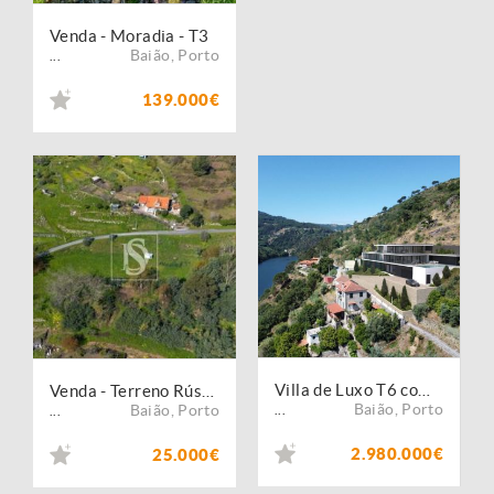
Venda - Moradia - T3
Baião
,
Porto
...
139.000€
Villa de Luxo T6 com Piscina Infinita e Vista Rio Douro | Conclusão Brevemente
Venda - Terreno Rústico
Baião
,
Porto
Baião
,
Porto
...
...
2.980.000€
25.000€