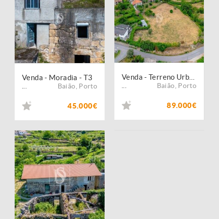
Venda - Terreno Urbano
Venda - Moradia - T3
Baião
,
Porto
Baião
,
Porto
...
...
89.000€
45.000€