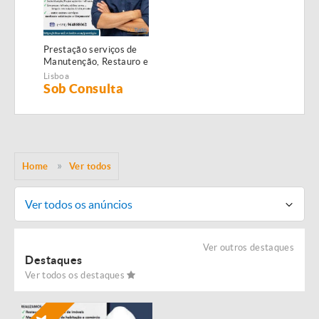
Prestação serviços de
Manutenção, Restauro e
Remodelação de
Lisboa
imóveis!
Sob Consulta
Home
Ver todos
Ver todos os anúncios
Ver outros destaques
Destaques
Ver todos os destaques