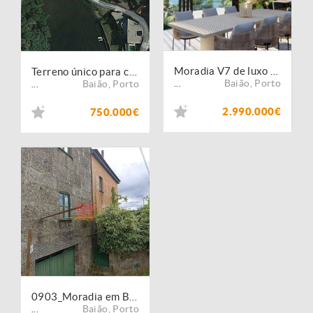
Moradia V7 de luxo na Margem do Rio Douro, Douro Valley
Terreno único para construção de Moradia nas Margens do Rio Douro em Baião
Baião
,
Porto
Baião
,
Porto
...
...
2.990.000€
750.000€
0903_Moradia em Baião
Baião
,
Porto
...