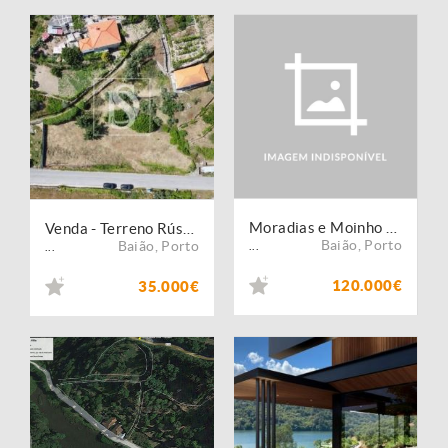
Moradias e Moinho para recuperar frente ao Rio Ovil - Douro
Venda - Terreno Rústico
Baião
,
Porto
Baião
,
Porto
...
...
120.000€
35.000€