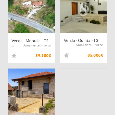
Venda - Quinta - T3
Venda - Moradia - T2
Amarante
,
Porto
Amarante
,
Porto
...
...
85.000€
89.900€