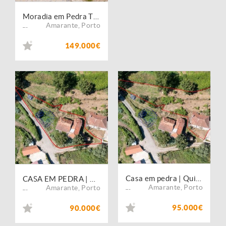
Moradia em Pedra T2, totalmente renovada. Cozinha equipada, pré-instalação de A/C. Ruína com 20m2 incluída.
Amarante
,
Porto
...
149.000€
Casa em pedra | Quintal | Carneiro | Amarante
CASA EM PEDRA | DOIS PISOS | CANASTRO | ÁGUA MINA | QUINTAL | AMARANTE
Amarante
,
Porto
Amarante
,
Porto
...
...
95.000€
90.000€