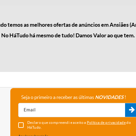
o temos as melhores ofertas de anúncios em Ansiães (
No HáTudo há mesmo de tudo! Damos Valor ao que tem.
Seja o primeiro a receber as últimas
NOVIDADES
!
A empresa
Fale connosco
Recrutamento
Parceiros
Declaro que compreendi e aceito a
Política de privacidade
do
HáTudo.