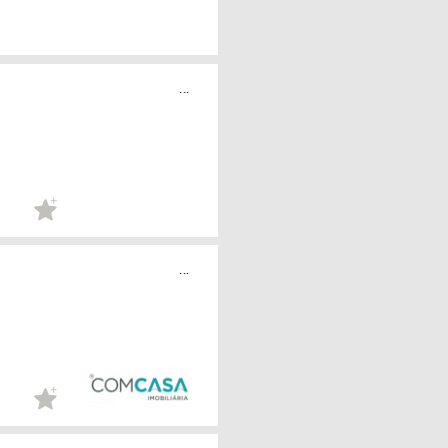
...
...