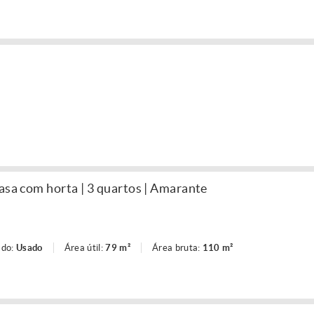
asa com horta | 3 quartos | Amarante
ado:
Usado
Área útil:
79 m²
Área bruta:
110 m²