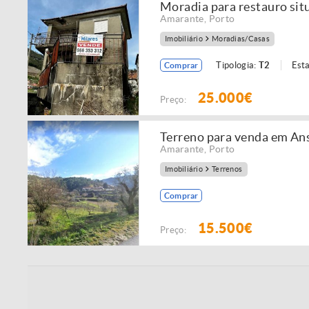
Moradia para restauro sit
Amarante
,
Porto
Imobiliário
Moradias/Casas
Tipologia:
T2
Est
Comprar
25.000€
Preço:
Terreno para venda em Ans
Amarante
,
Porto
Imobiliário
Terrenos
Comprar
15.500€
Preço: