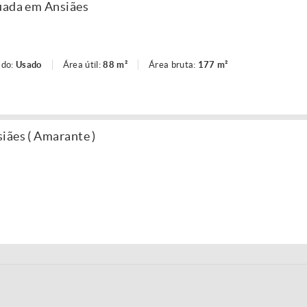
uada em Ansiães
ado:
Usado
Área útil:
88 m²
Área bruta:
177 m²
iães ( Amarante )