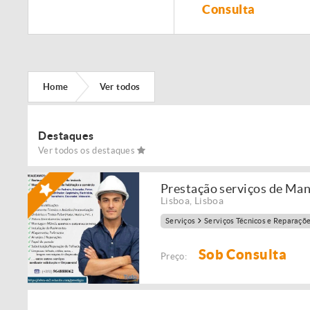
Remodelação de
Consulta
imóveis!
Home
Ver todos
Destaques
Ver todos os destaques
Prestação serviços de Ma
Lisboa
,
Lisboa
Serviços
Serviços Técnicos e Reparaçõ
Sob Consulta
Preço: