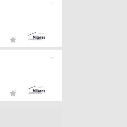
...
...