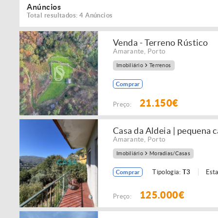
Anúncios
Total resultados: 4 Anúncios
Venda - Terreno Rústico
Amarante
,
Porto
Imobiliário
Terrenos
Comprar
21.150€
Preço:
Casa da Aldeia | pequena c
Amarante
,
Porto
Imobiliário
Moradias/Casas
Tipologia:
T3
Est
Comprar
125.000€
Preço: