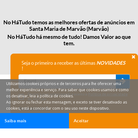
No HáTudo temos as melhores ofertas de anúncios em
Santa Maria de Marvão (Marvão)
No HáTudo há mesmo de tudo! Damos Valor ao que
tem.
Seja o primeiro a receber as últimas
NOVIDADES
!
Utilizamos cookies próprios e de terceiros para lhe oferecer uma
melhor experiência e serviço. Para saber que cookies usamos e como
Declaro que compreendi e aceito a
Política de privacidade
os desativar, leia a política de cookies.
do HáTudo.
Ao ignorar ou fechar esta mensagem, e exceto se tiver desativado as
cookies, está a concordar com o seu uso neste dispositivo.
Anular subscrição
Saiba mais
Aceitar
HáTudo © 2026 Todos os direitos reservados.