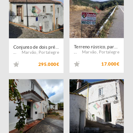
Terreno rústico, para venda, Marvão - Santa Maria de Marvão
Conjunto de dois prédios para habitação e atividade industrial/padaria, com uma área total de 342m2, situados na vila de
Marvão
,
Portalegre
Marvão
,
Portalegre
...
...
17.000€
295.000€