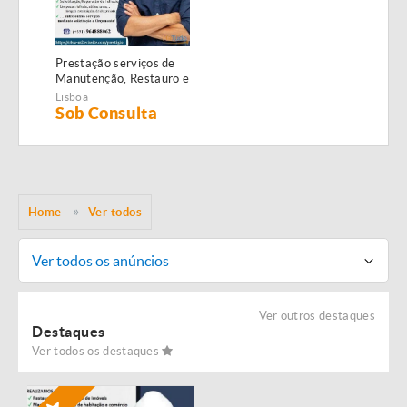
Prestação serviços de
Manutenção, Restauro e
Remodelação de
Lisboa
imóveis!
Sob Consulta
Home
Ver todos
Ver todos os anúncios
Ver outros destaques
Destaques
Ver todos os destaques