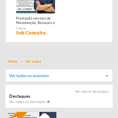
Prestação serviços de
Manutenção, Restauro e
Remodelação de
Lisboa
imóveis!
Sob Consulta
Home
Ver todos
Ver todos os anúncios
Ver outros destaques
Destaques
Ver todos os destaques