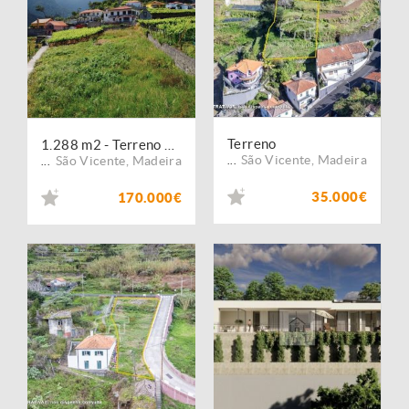
Terreno
1.288 m2 - Terreno + Palheiro Agrícola - São Vicente
São Vicente
,
Madeira
São Vicente
,
Madeira
...
...
35.000€
170.000€