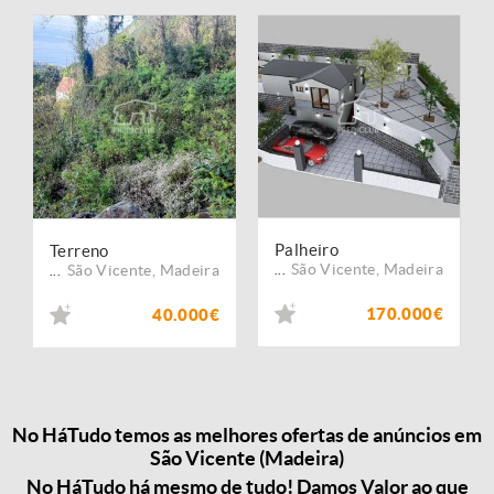
Palheiro
Terreno
São Vicente
,
Madeira
São Vicente
,
Madeira
...
...
170.000€
40.000€
No HáTudo temos as melhores ofertas de anúncios em
São Vicente (Madeira)
No HáTudo há mesmo de tudo! Damos Valor ao que