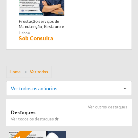
Prestação serviços de
Manutenção, Restauro e
Remodelação de
Lisboa
imóveis!
Sob Consulta
Home
Ver todos
Ver todos os anúncios
Ver outros destaques
Destaques
Ver todos os destaques