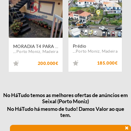
Prédio
MORADIA T4 PARA VENDA - SEIXAL
Porto Moniz
,
Madeira
Porto Moniz
,
Madeira
...
...
185.000€
200.000€
No HáTudo temos as melhores ofertas de anúncios em
Seixal (Porto Moniz)
No HáTudo há mesmo de tudo! Damos Valor ao que
tem.