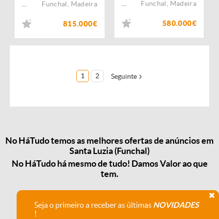
Funchal
,
Madeira
Funchal
,
Madeira
...
...
580.000€
815.000€
1
2
Seguinte
No HáTudo temos as melhores ofertas de anúncios em
Santa Luzia (Funchal)
No HáTudo há mesmo de tudo! Damos Valor ao que
tem.
Seja o primeiro a receber as últimas
NOVIDADES
!