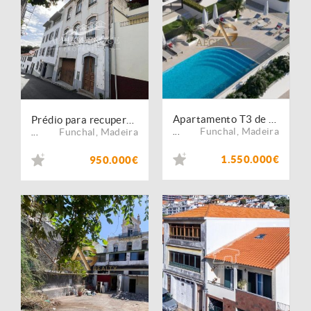
Apartamento T3 de Luxo - Funchal
Prédio para recuperar em Santa Luzia
Funchal
,
Madeira
Funchal
,
Madeira
...
...
1.550.000€
950.000€