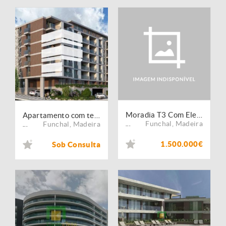
Moradia T3 Com Elevador - Funchal
Apartamento com terraço de 56m2 - T2 - Centro do Funchal
Funchal
,
Madeira
Funchal
,
Madeira
...
...
1.500.000€
Sob Consulta