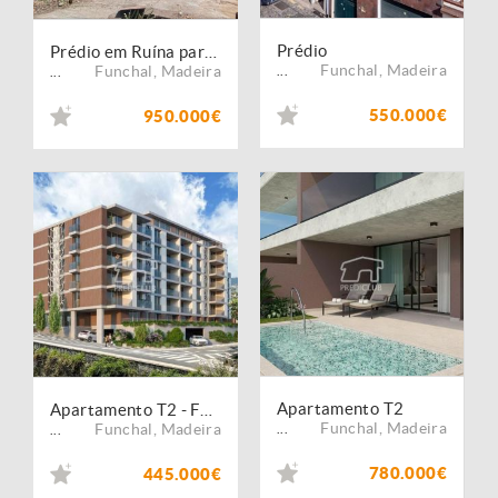
Prédio
Prédio em Ruína para Reconstrução ? Oportunidade de Investimento no Funchal
Funchal
,
Madeira
Funchal
,
Madeira
...
...
550.000€
950.000€
Apartamento T2
Apartamento T2 - Funchal
Funchal
,
Madeira
Funchal
,
Madeira
...
...
780.000€
445.000€