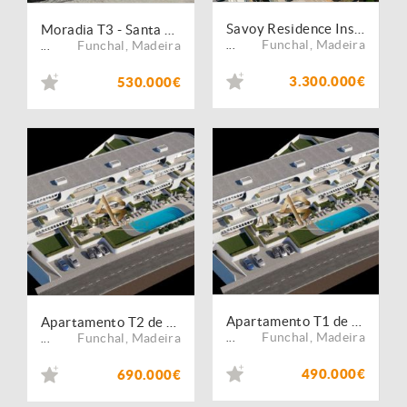
Savoy Residence Insular: Onde o Legado Encontra o Futuro no Coração do Funchal
Moradia T3 - Santa Luzia
Funchal
,
Madeira
Funchal
,
Madeira
...
...
3.300.000€
530.000€
Apartamento T1 de Luxo - Funchal
Apartamento T2 de Luxo-Santa Luzia
Funchal
,
Madeira
Funchal
,
Madeira
...
...
490.000€
690.000€