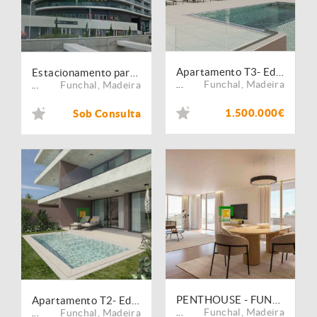
Apartamento T3- Edifício UPTOWN LUX
Estacionamento para arrendamento Parque Santa Luzia
Funchal
,
Madeira
Funchal
,
Madeira
...
...
1.500.000€
Sob Consulta
PENTHOUSE - FUNCHAL - EDIFÍCIO HINTON
Apartamento T2- Edifício UPTOWN LUX
Funchal
,
Madeira
Funchal
,
Madeira
...
...