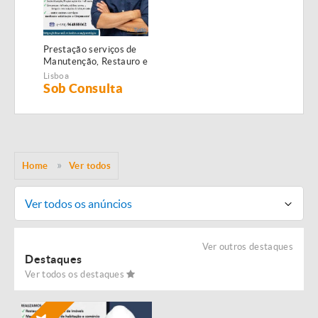
Prestação serviços de
Manutenção, Restauro e
Remodelação de
Lisboa
imóveis!
Sob Consulta
Home
Ver todos
Ver todos os anúncios
Ver outros destaques
Destaques
Ver todos os destaques