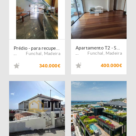
Apartamento T2 - Santa Luzia
Prédio - para recuperar - centro do Funchal
Funchal
,
Madeira
Funchal
,
Madeira
...
...
400.000€
340.000€