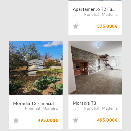
Apartamento T2 Funchal
Funchal
,
Madeira
...
375.000€
Moradia T3
Moradia T3 - Imaculado Coração de Maria - LIVRAMENTO
Funchal
,
Madeira
Funchal
,
Madeira
...
...
495.000€
495.000€