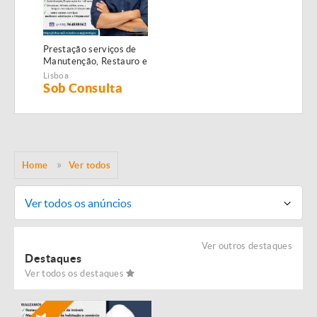
Prestação serviços de
Manutenção, Restauro e
Remodelação de
Lisboa
imóveis!
Sob Consulta
Home
Ver todos
Ver todos os anúncios
Ver outros destaques
Destaques
Ver todos os destaques