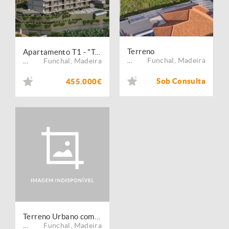
Terreno
Apartamento T1 - "Torrinha Bay"
Funchal
,
Madeira
Funchal
,
Madeira
...
...
Sob Consulta
455.000€
Terreno Urbano com 3000M2
Funchal
,
Madeira
...