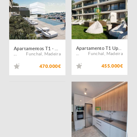
Apartamento T1 Uptown 36
Apartamentos T1 - PRÉ-VENDAS - Imaculado Coração de Maria - Funchal
Funchal
,
Madeira
Funchal
,
Madeira
...
...
455.000€
470.000€