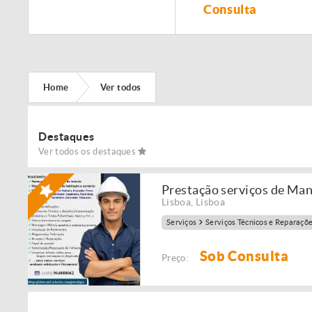
Remodelação de
Consulta
imóveis!
Home
Ver todos
Destaques
Ver todos os destaques
Prestação serviços de Ma
Lisboa
,
Lisboa
Serviços
Serviços Técnicos e Reparaçõ
Sob Consulta
Preço: