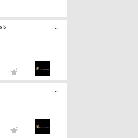
aia-
...
...