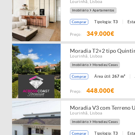
Lourinhã
,
Lisboa
Imobiliário
Apartamentos
Tipologia:
T3
Est
Comprar
349.000€
Preço:
Moradia T2+2 tipo Quinti
Lourinhã
,
Lisboa
Imobiliário
Moradias/Casas
Área útil:
267 m²
Comprar
448.000€
Preço:
Moradia V3 com Terreno U
Lourinhã
,
Lisboa
Imobiliário
Moradias/Casas
Tipologia:
T3
Est
Comprar