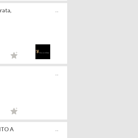
rata,
...
...
NTO A
...