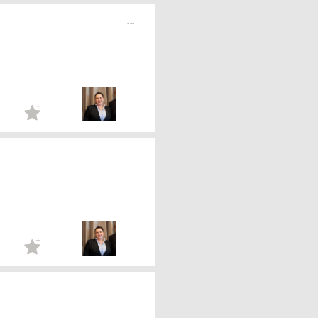
...
...
...