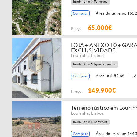
Imobiliário
Terrenos
Área do terreno:
1652
Comprar
65.000€
Preço:
LOJA + ANEXO T0 + GAR
EXCLUSIVIDADE
Lourinhã
,
Lisboa
Imobiliário
Apartamentos
Área útil:
82 m²
Á
Comprar
149.900€
Preço:
Terreno rústico em Lourin
Lourinhã
,
Lisboa
Imobiliário
Terrenos
Área do terreno:
4440
Comprar