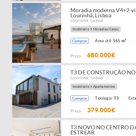
Moradia moderna V4+2-vist
Lourinhã, Lisboa
Lourinhã
,
Lisboa
Imobiliário
Moradias/Casas
Área útil:
165 m²
Comprar
680.000€
Preço:
T3 DE CONSTRUÇÃO NOV
Lourinhã
,
Lisboa
Imobiliário
Apartamentos
Tipologia:
T3
Est
Comprar
379.000€
Preço:
T3 NOVO NO CENTRO DA
ESTREAR