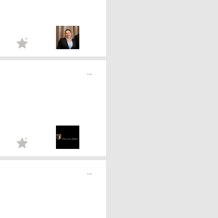
...
...