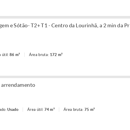
em e Sótão- T2+ T1 - Centro da Lourinhã, a 2 min da Pr
 útil:
86 m²
Área bruta:
172 m²
e, arrendamento
ado:
Usado
Área útil:
74 m²
Área bruta:
75 m²