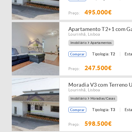
495.000€
Preço:
Apartamento T2+1 com Gar
Lourinhã
,
Lisboa
Imobiliário
Apartamentos
Tipologia:
T2
Est
Comprar
247.500€
Preço:
Moradia V3 com Terreno U
Lourinhã
,
Lisboa
Imobiliário
Moradias/Casas
Tipologia:
T3
Est
Comprar
598.500€
Preço: