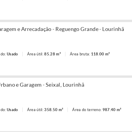
agem e Arrecadação - Reguengo Grande - Lourinhã
ado:
Usado
Área útil:
85.28 m²
Área bruta:
118.00 m²
rbano e Garagem - Seixal, Lourinhã
ado:
Usado
Área útil:
358.50 m²
Área do terreno:
987.40 m²