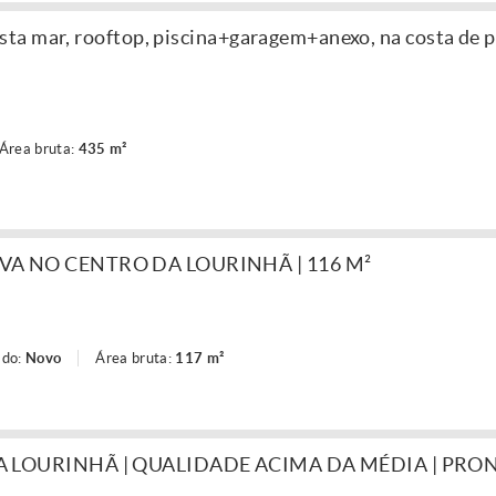
a mar, rooftop, piscina+garagem+anexo, na costa de p
Área bruta:
435 m²
A NO CENTRO DA LOURINHÃ | 116 M²
ado:
Novo
Área bruta:
117 m²
 LOURINHÃ | QUALIDADE ACIMA DA MÉDIA | PRO