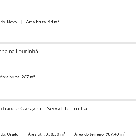
ado:
Novo
Área bruta:
94 m²
nha na Lourinhã
Área bruta:
267 m²
rbano e Garagem - Seixal, Lourinhã
ado:
Usado
Área útil:
358.50 m²
Área do terreno:
987.40 m²