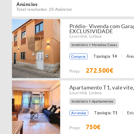
Anúncios
Total resultados: 20 Anúncios
Prédio- Vivenda com Garag
EXCLUSIVIDADE
Lourinhã
,
Lisboa
Imobiliário
Moradias/Casas
Tipologia:
T4
Área
Comprar
272.500€
Preço:
Apartamento T1, vale vit
Lourinhã
,
Lisboa
Imobiliário
Apartamentos
Tipologia:
T1
Est
Arrendar
750€
Preço: