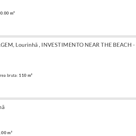
0.00 m²
AGEM, Lourinhã , INVESTIMENTO NEAR THE BEACH -
rea bruta:
110 m²
hã
.00 m²