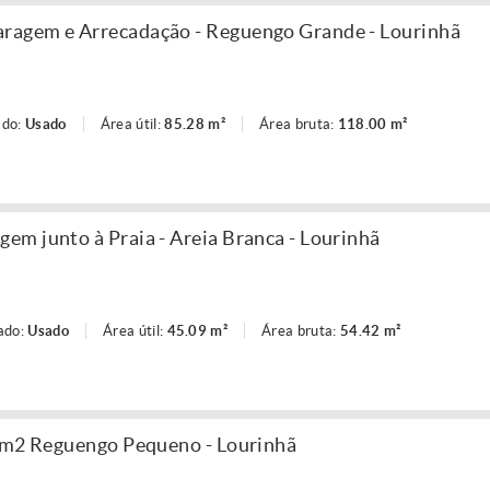
agem e Arrecadação - Reguengo Grande - Lourinhã
ado:
Usado
Área útil:
85.28 m²
Área bruta:
118.00 m²
m junto à Praia - Areia Branca - Lourinhã
ado:
Usado
Área útil:
45.09 m²
Área bruta:
54.42 m²
0 m2 Reguengo Pequeno - Lourinhã