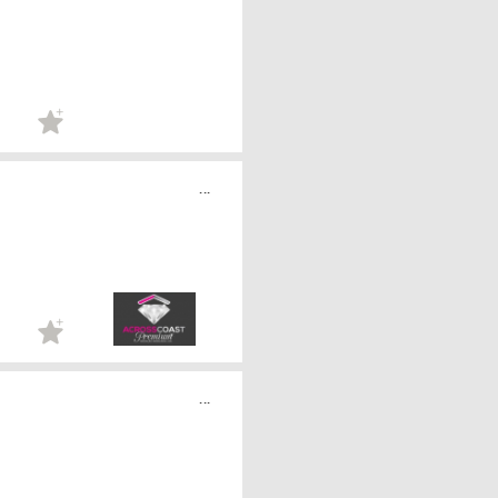
...
...