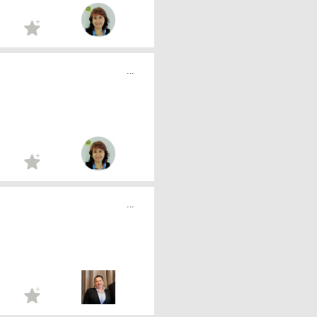
...
...