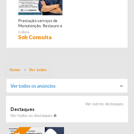
Prestação serviços de
Manutenção, Restauro e
Remodelação de
Lisboa
imóveis!
Sob Consulta
Home
Ver todos
Ver todos os anúncios
Ver outros destaques
Destaques
Ver todos os destaques