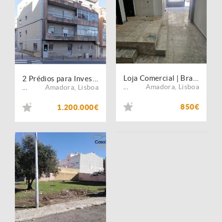
Loja Comercial | Brandoa | Zona Central | 850?
2 Prédios para Investimento | Amadora | 14 Frações
Amadora
,
Lisboa
Amadora
,
Lisboa
...
...
850€
1.200.000€