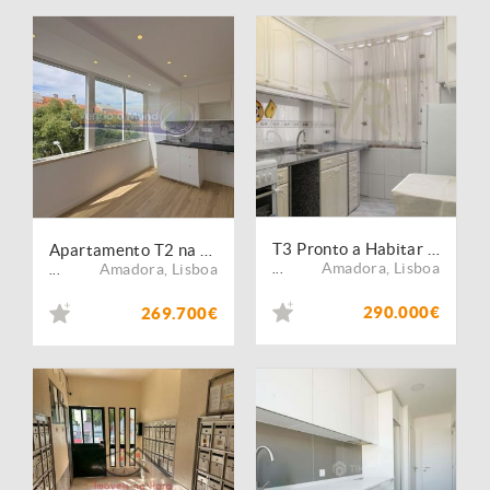
T3 Pronto a Habitar com Potencial de Valorização na Damaia de Cima, Águas Livres
Apartamento T2 na Amadora (LXAMD036)
Amadora
,
Lisboa
Amadora
,
Lisboa
...
...
290.000€
269.700€