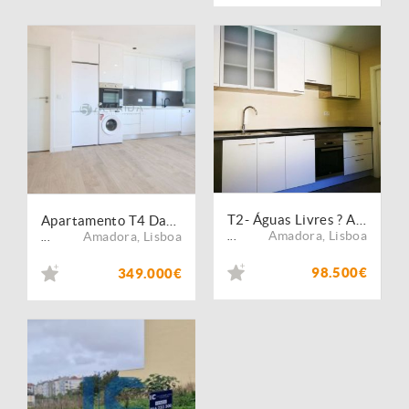
T2- Águas Livres ? Amadora
Apartamento T4 Damaia
Amadora
,
Lisboa
Amadora
,
Lisboa
...
...
98.500€
349.000€