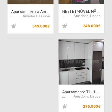
NESTE IMÓVEL NÃO FAZEMOS PARCERIAS COM OUTRAS IMOBILIÁRIAS
Apartamento na Amadora - Damaia (LXAMD026)
Amadora
,
Lisboa
Amadora
,
Lisboa
...
...
248.000€
349.000€
Apartamento T1+1 totalmente remodelado e equipado
Amadora
,
Lisboa
...
295.000€