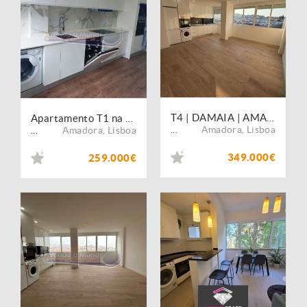
T4 | DAMAIA | AMADORA | 3º ANDAR | BOAS ÁREAS | MUITA LUZ
Apartamento T1 na Amadora (LXAMD031)
Amadora
,
Lisboa
Amadora
,
Lisboa
...
...
349.000€
259.000€