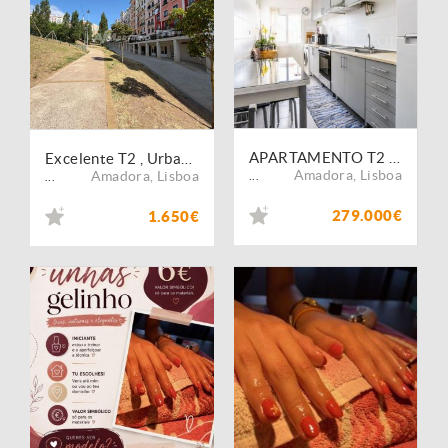
APARTAMENTO T2 REMODELADO COM VARANDA | CLASSE ENERGÉTICA B- | JUNTO A LISBOA
Excelente T2 , Urbanização Neudel, Amadora
Amadora
,
Lisboa
Amadora
,
Lisboa
...
...
279.000€
1.650€