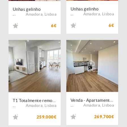
Unhas gelinho
Unhas gelinho
Amadora
,
Lisboa
Amadora
,
Lisboa
...
...
6€
6€
Venda - Apartamento - T2
T1 Totalmente remodelado na Amadora ? Pronto a habitar | Excelente localização
Amadora
,
Lisboa
Amadora
,
Lisboa
...
...
269.700€
259.000€