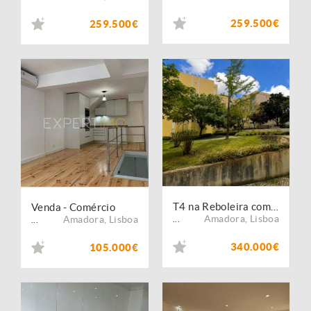
259.500€
259.500€
T4 na Reboleira com Forte Potencial de Valorização Excelente Oportunidade
Venda - Comércio
Amadora
,
Lisboa
Amadora
,
Lisboa
...
...
340.000€
105.000€