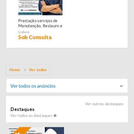
Prestação serviços de
Manutenção, Restauro e
Remodelação de
Lisboa
imóveis!
Sob Consulta
Home
Ver todos
Ver todos os anúncios
Ver outros destaques
Destaques
Ver todos os destaques