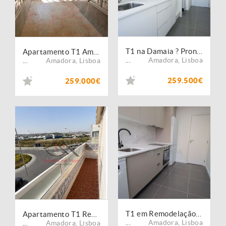
T1 na Damaia ? Pronto a habitar | Excelente oportunidade
Apartamento T1 Amadora
Amadora
,
Lisboa
Amadora
,
Lisboa
...
...
259.500€
259.000€
T1 em Remodelação Total na Damaia
Apartamento T1 Remodelado na Amadora
Amadora
,
Lisboa
Amadora
,
Lisboa
...
...