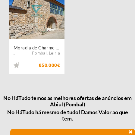
Moradia de Charme T3 c/ Piscina e Jardim / Abiul - Pombal
Pombal
,
Leiria
...
850.000€
No HáTudo temos as melhores ofertas de anúncios em
Abiul (Pombal)
No HáTudo há mesmo de tudo! Damos Valor ao que
tem.