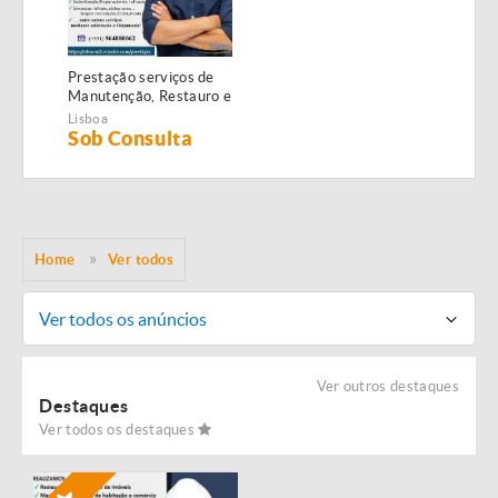
Prestação serviços de
Manutenção, Restauro e
Remodelação de
Lisboa
imóveis!
Sob Consulta
Home
Ver todos
Ver todos os anúncios
Ver outros destaques
Destaques
Ver todos os destaques