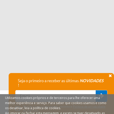
Seja o primeiro a receber as últimas
NOVIDADES
!
Utilizamos cookies próprios e de terceiros para lhe oferecer uma
melhor experiência e serviço. Para saber que cookies usamos e como
Declaro que compreendi e aceito a
Política de privacidade
os desativar, leia a política de cookies.
do HáTudo.
Ao ignorar ou fechar esta mensagem, e exceto se tiver desativado as