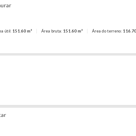
aurar
ea útil:
151.60 m²
Área bruta:
151.60 m²
Área do terreno:
116.7
tar