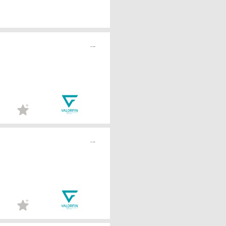
...
...