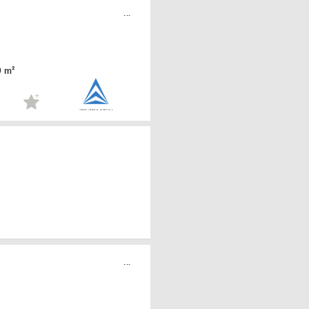
...
0 m²
...