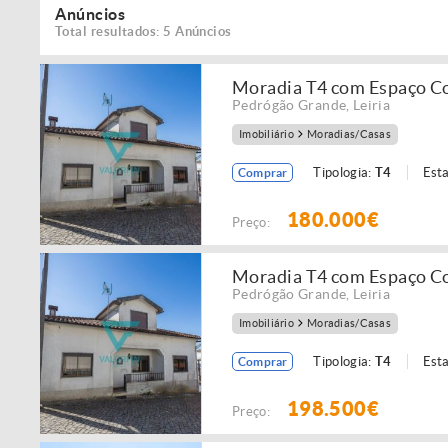
Anúncios
Total resultados: 5 Anúncios
Moradia T4 com Espaço Com
Pedrógão Grande
,
Leiria
Imobiliário
Moradias/Casas
Tipologia:
T4
Est
Comprar
180.000€
Preço:
Moradia T4 com Espaço Com
Pedrógão Grande
,
Leiria
Imobiliário
Moradias/Casas
Tipologia:
T4
Est
Comprar
198.500€
Preço: