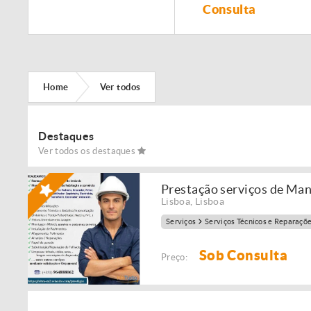
Remodelação de
Consulta
imóveis!
Home
Ver todos
Destaques
Ver todos os destaques
Prestação serviços de Ma
Lisboa
,
Lisboa
Serviços
Serviços Técnicos e Reparaçõ
Sob Consulta
Preço: