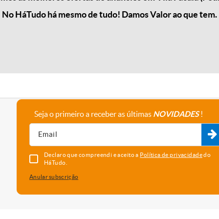
No HáTudo há mesmo de tudo! Damos Valor ao que tem.
Seja o primeiro a receber as últimas
NOVIDADES
!
A empresa
Fale connosco
Recrutamento
Parceiros
Declaro que compreendi e aceito a
Política de privacidade
do
HáTudo.
Anular subscrição
uma melhor experiência e serviço. Para saber que cookies usamos e