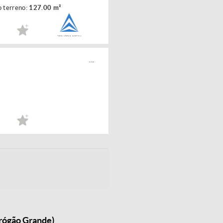
o terreno:
127.00 m²
...
drógão Grande)