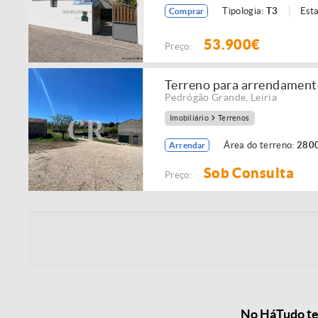
Tipologia:
T3
Est
Comprar
53.900€
Preço:
Terreno para arrendament
Pedrógão Grande
,
Leiria
Imobiliário
Terrenos
Área do terreno:
2800
Arrendar
Sob Consulta
Preço:
No HáTudo tem