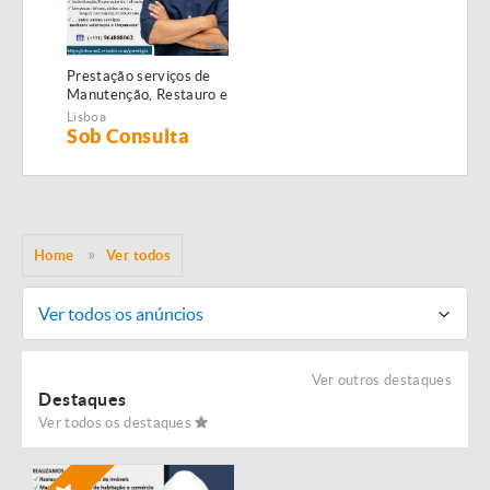
Prestação serviços de
Manutenção, Restauro e
Remodelação de
Lisboa
imóveis!
Sob Consulta
Home
Ver todos
Ver todos os anúncios
Ver outros destaques
Destaques
Ver todos os destaques