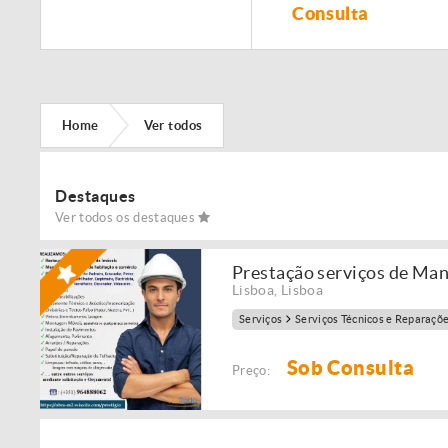
Remodelação de
Consulta
imóveis!
Home
Ver todos
Destaques
Ver todos os destaques
Prestação serviços de Ma
Lisboa
,
Lisboa
Serviços
Serviços Técnicos e Reparaçõ
Sob Consulta
Preço: