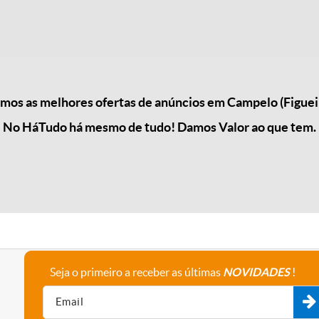
os as melhores ofertas de anúncios em Campelo (Figuei
No HáTudo há mesmo de tudo! Damos Valor ao que tem.
Seja o primeiro a receber as últimas
NOVIDADES
!
A empresa
Fale connosco
Recrutamento