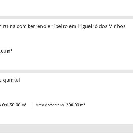
 ruína com terreno e ribeiro em Figueiró dos Vinhos
.00 m²
e quintal
 útil:
50.00 m²
Área do terreno:
200.00 m²