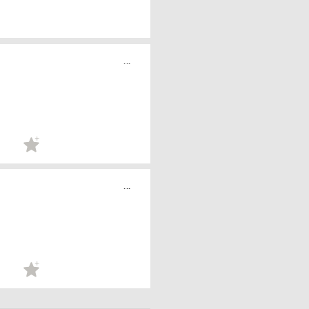
...
...