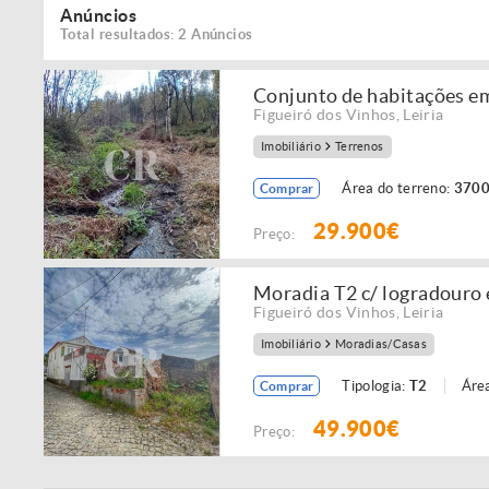
Anúncios
Total resultados: 2 Anúncios
Conjunto de habitações em
Figueiró dos Vinhos
,
Leiria
Imobiliário
Terrenos
Área do terreno:
3700
Comprar
29.900€
Preço:
Moradia T2 c/ logradouro 
Figueiró dos Vinhos
,
Leiria
Imobiliário
Moradias/Casas
Tipologia:
T2
Área
Comprar
49.900€
Preço: