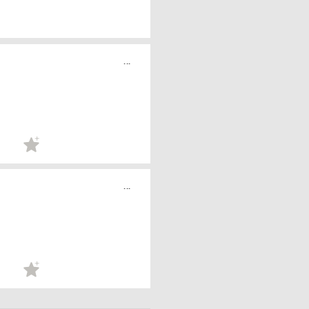
...
...