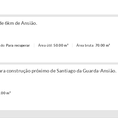
 de 6km de Ansião.
ado:
Para recuperar
Área útil:
50.00 m²
Área bruta:
70.00 m²
ara construção próximo de Santiago da Guarda-Ansião.
.00 m²