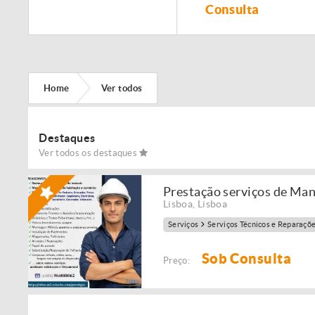
Remodelação de
Consulta
imóveis!
Home
Ver todos
Destaques
Ver todos os destaques
Prestação serviços de Ma
Lisboa
,
Lisboa
Serviços
Serviços Técnicos e Reparaçõ
Sob Consulta
Preço: