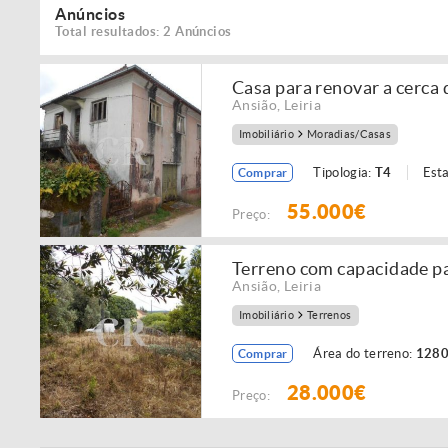
Anúncios
Total resultados: 2 Anúncios
Casa para renovar a cerca
Ansião
,
Leiria
Imobiliário
Moradias/Casas
Tipologia:
T4
Est
Comprar
55.000€
Preço:
Terreno com capacidade p
Ansião
,
Leiria
Imobiliário
Terrenos
Área do terreno:
1280
Comprar
28.000€
Preço: