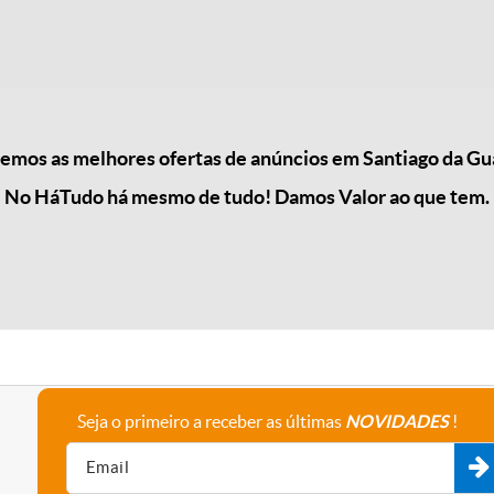
mos as melhores ofertas de anúncios em Santiago da Gu
No HáTudo há mesmo de tudo! Damos Valor ao que tem.
Seja o primeiro a receber as últimas
NOVIDADES
!
A empresa
Fale connosco
Recrutamento