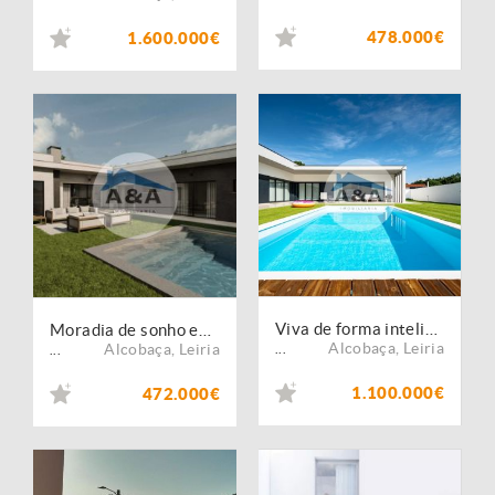
478.000€
1.600.000€
Viva de forma inteligente e eficiente em termos energéticos com aquecimento solar e piso radiante
Moradia de sonho entre a Praia e a Lagoa ? Natureza, Conforto e Estilo
Alcobaça
,
Leiria
Alcobaça
,
Leiria
...
...
1.100.000€
472.000€