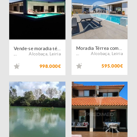
Moradia Térrea com Piscina Privativa a poucos Minutos da Nazaré
Vende-se moradia térrea com piscina, próximo da Nazaré.
Alcobaça
,
Leiria
Alcobaça
,
Leiria
...
...
595.000€
998.000€