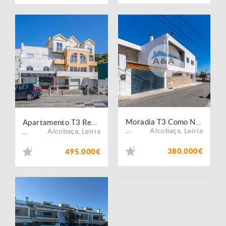
Moradia T3 Como Nova no Centro de Pataias
Apartamento T3 Renovado com Vista Mar em Condomínio Privado ? Praia de Paredes da Vitória
Alcobaça
,
Leiria
Alcobaça
,
Leiria
...
...
380.000€
495.000€