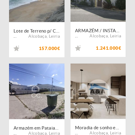
ARMAZÉM / INSTALAÇÕES FABRIS. FINANCIAMENTO COM CONDIÇÕES ESPECIAIS.
Lote de Terreno p/ Construção - Projecto Aprovado - Praia Pedra do Ouro
Alcobaça
,
Leiria
Alcobaça
,
Leiria
...
...
1.241.000€
157.000€
Moradia de sonho entre a Praia e a Lagoa ? Natureza, Conforto e Estilo
Armazém em Pataias/ Alcobaça, com grande área coberta com acessos privilegiados.
Alcobaça
,
Leiria
Alcobaça
,
Leiria
...
...