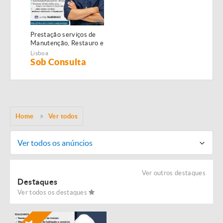
Prestação serviços de
Manutenção, Restauro e
Remodelação de
Lisboa
imóveis!
Sob Consulta
Home
Ver todos
Ver todos os anúncios
Ver outros destaques
Destaques
Ver todos os destaques