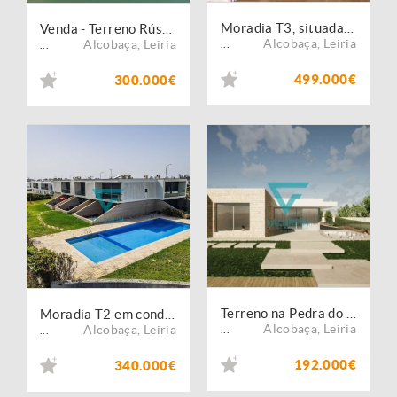
Moradia T3, situada na Pedra do Ouro.
Venda - Terreno Rústico
Alcobaça
,
Leiria
Alcobaça
,
Leiria
...
...
499.000€
300.000€
Terreno na Pedra do Ouro com projeto aprovado
Moradia T2 em condomínio c/ Piscina - Praia Pedra do Ouro
Alcobaça
,
Leiria
Alcobaça
,
Leiria
...
...
192.000€
340.000€