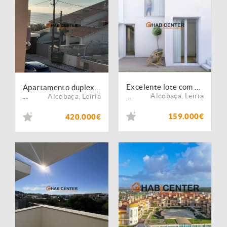
Excelente lote com projeto para construir casa de sonho
Apartamento duplex em prédio com piscina e vista mar
Alcobaça
,
Leiria
Alcobaça
,
Leiria
...
...
159.000€
420.000€