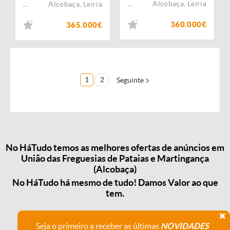
Alcobaça
,
Leiria
Alcobaça
,
Leiria
...
...
360.000€
365.000€
1
2
Seguinte
No HáTudo temos as melhores ofertas de anúncios em
União das Freguesias de Pataias e Martingança
(Alcobaça)
No HáTudo há mesmo de tudo! Damos Valor ao que
tem.
Seja o primeiro a receber as últimas
NOVIDADES