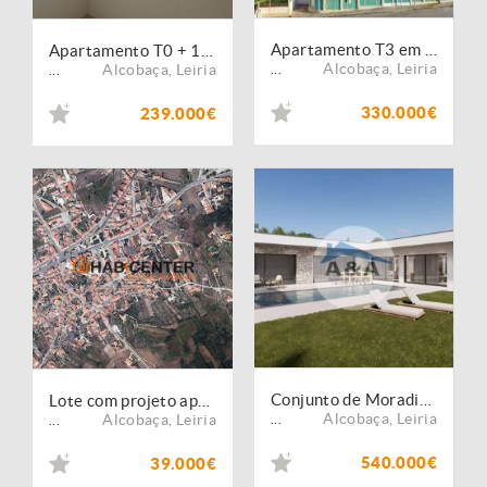
Apartamento T3 em condomínio de luxo
Apartamento T0 + 1 com muita qualidade
Alcobaça
,
Leiria
Alcobaça
,
Leiria
...
...
330.000€
239.000€
Conjunto de Moradias Térreas Independentes com Piscina, "Key-ready"
Lote com projeto aprovado para moradia
Alcobaça
,
Leiria
Alcobaça
,
Leiria
...
...
540.000€
39.000€