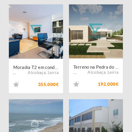
Terreno na Pedra do Ouro com projeto aprovado
Moradia T2 em condomínio c/ Piscina - Praia Pedra do Ouro
Alcobaça
,
Leiria
Alcobaça
,
Leiria
...
...
192.000€
355.000€