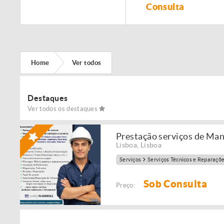
Remodelação de
Consulta
imóveis!
Home
Ver todos
Destaques
Ver todos os destaques
Prestação serviços de Ma
Lisboa
,
Lisboa
Serviços
Serviços Técnicos e Reparaçõ
Sob Consulta
Preço: