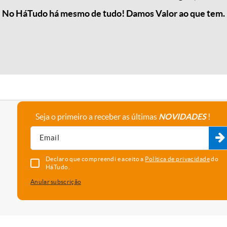
No HáTudo há mesmo de tudo! Damos Valor ao que tem.
Seja o primeiro a receber as últimas
NOVIDADES
!
A empresa
Fale connosco
Recrutamento
Parceiros
Declaro que compreendi e aceito a
Política de privacidade
do
HáTudo.
Anular subscrição
uma melhor experiência e serviço. Para saber que cookies usamos e