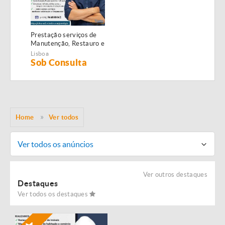
Prestação serviços de
Manutenção, Restauro e
Remodelação de
Lisboa
imóveis!
Sob Consulta
Home
Ver todos
Ver todos os anúncios
Ver outros destaques
Destaques
Ver todos os destaques