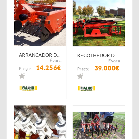
ARRANCADOR DE BATATAS FIALHO FI-ARB/06/ 2T/1500/MEC 2L C/TAPETE LATERAL
RECOLHEDOR DE BATATAS CARLOTTE SPRING 650\8
Évora
Évora
14.256€
39.000€
Preço:
Preço: