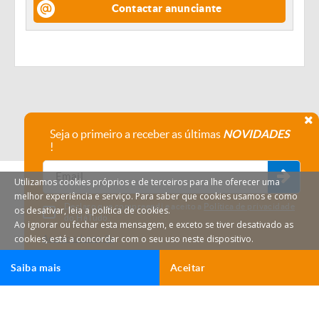
Contactar anunciante
Seja o primeiro a receber as últimas
NOVIDADES
!
Utilizamos cookies próprios e de terceiros para lhe oferecer uma
melhor experiência e serviço. Para saber que cookies usamos e como
Declaro que compreendi e aceito a
Política de privacidade
os desativar, leia a política de cookies.
do HáTudo.
Ao ignorar ou fechar esta mensagem, e exceto se tiver desativado as
cookies, está a concordar com o seu uso neste dispositivo.
Anular subscrição
Saiba mais
Aceitar
HáTudo © 2026 Todos os direitos reservados.