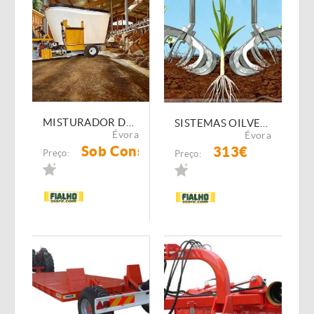
MISTURADOR DE RAÇÃO AUTOMOTRIZ MAMMUT PROFI MIX
SISTEMAS OILVERAGRO ROTOBLISS E ROTOVERT
Évora
Évora
Sob Consulta
313€
Preço:
Preço: