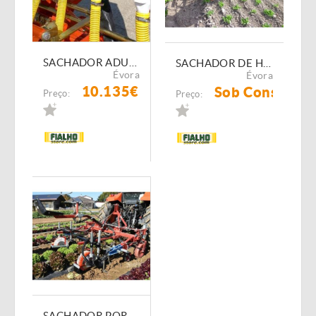
SACHADOR ADUBADOR ARTICULADO FI-SAH/5C/AD/4L/220LT COM KIT DE DIRECÇÃO
SACHADOR DE HORTICULAS TERRATECK FINGER WEEDER
Évora
Évora
10.135€
Sob Consulta
Preço:
Preço:
SACHADOR POR ESCOVA PARA COBERTURA DE PLÁSTICO