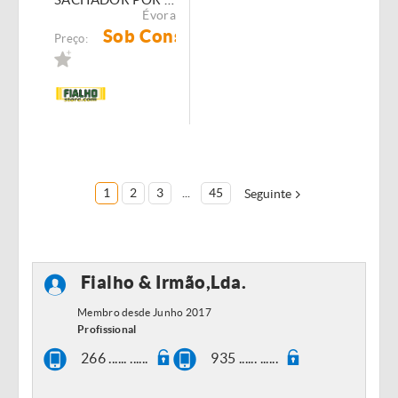
Évora
Sob Consulta
Preço:
1
2
3
...
45
Seguinte
Fialho & Irmão,Lda.
Membro desde Junho 2017
Profissional
266 ...... ......
935 ...... ......