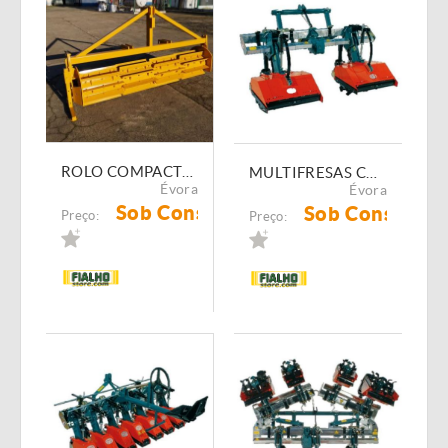
ROLO COMPACTADOR DE LÂMINAS FIALHO FI-RCL SERIES
MULTIFRESAS COMEB FPSR - FPSRA - FPSRXA
Évora
Évora
Sob Consulta
Sob Consulta
Preço:
Preço: