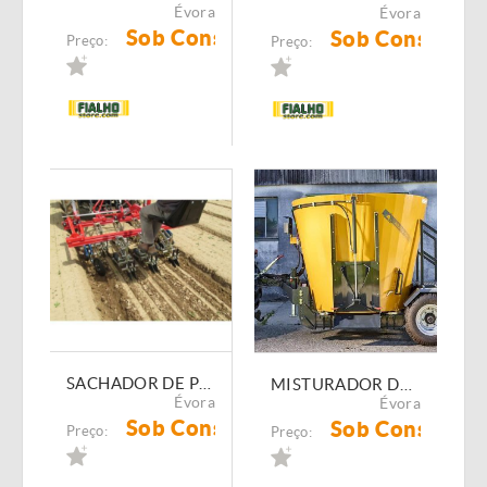
Évora
Évora
Sob Consulta
Sob Consulta
Preço:
Preço:
SACHADOR DE PRECISÃO TERRATECK DUO
MISTURADOR DE RAÇÃO REBOCÁVEL MAMMUT PROFI MIX
Évora
Évora
Sob Consulta
Sob Consulta
Preço:
Preço: