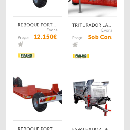
REBOQUE PORTA-ALFAIAS FIALHO FI-RTH 6200 X 2500 X 20 C/RODAS E TRAVÃO HID.
TRITURADOR LATERAL JOPER SÉRIE DESCENTAVEL
Évora
Évora
12.150€
Sob Consulta
Preço:
Preço:
REBOQUE PORTA-ALFAIAS FIALHO FI-RTH 5500 X 2400 X 20 C/RODAS E TRAVÃO HID.
ESPALHADOR DE ESTRUME REBOAL RE-4