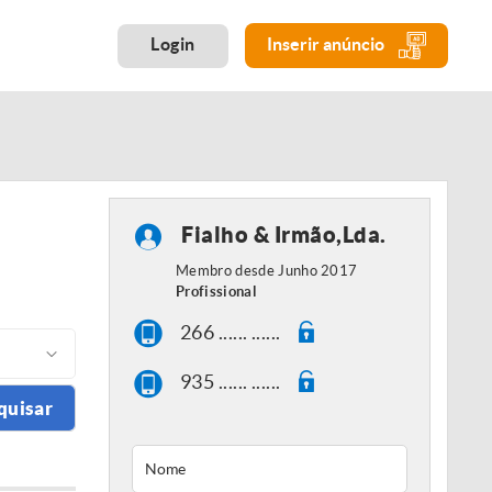
Login
Inserir anúncio
Fialho & Irmão,Lda.
Membro desde Junho 2017
Profissional
266 ...... ......
935 ...... ......
quisar