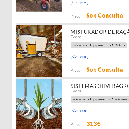
Comprar
Sob Consulta
Preço:
MISTURADOR DE RAÇ
Évora
Máquinas e Equipamentos
Outros
Comprar
Sob Consulta
Preço:
SISTEMAS OILVERAGR
Évora
Máquinas e Equipamentos
Máquinas
Comprar
313€
Preço: