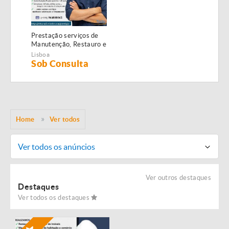
Prestação serviços de
Manutenção, Restauro e
Remodelação de
Lisboa
imóveis!
Sob Consulta
Home
Ver todos
Ver todos os anúncios
Ver outros destaques
Destaques
Ver todos os destaques