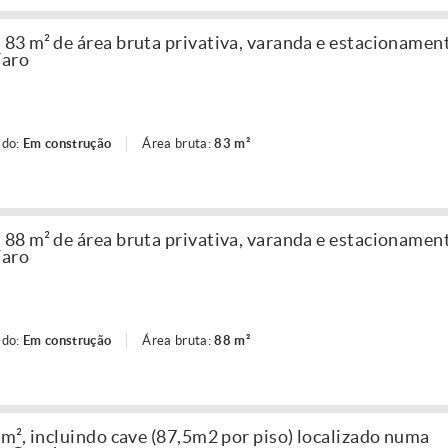
3 m² de área bruta privativa, varanda e estacionament
Faro
ado:
Em construção
Área bruta:
83 m²
8 m² de área bruta privativa, varanda e estacionament
Faro
ado:
Em construção
Área bruta:
88 m²
m², incluindo cave (87,5m2 por piso) localizado numa