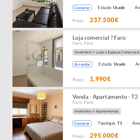
Estado:
Usado
Ár
Comprar
237.500€
Preço:
Loja comercial ? Faro
Faro
,
Faro
Imobiliário
Lojas e Espaços Comerciais
Estado:
Usado
Ár
Arrendar
1.990€
Preço:
Venda - Apartamento - T2
Faro
,
Faro
Imobiliário
Apartamentos
Tipologia:
T3
Área
Comprar
295.000€
Preço: