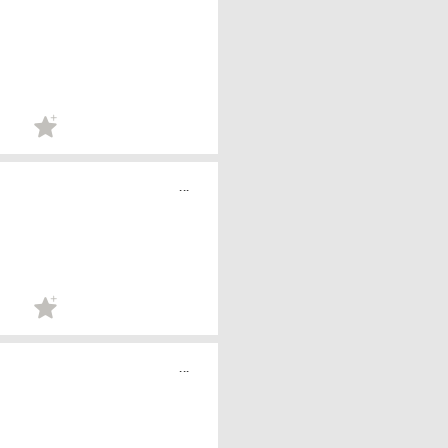
...
...