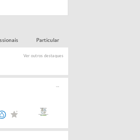
issionais
Particular
Ver outros destaques
...