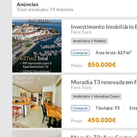
Anúncios
Total resultados: 74 Anúncios
Investimento Imobiliário E
Faro
,
Faro
Imobiliário
Prédios
Área bruta:
627 m²
Comprar
850.000€
Preço:
Moradia T3 renovada em Fa
Faro
,
Faro
Imobiliário
Moradias/Casas
Tipologia:
T3
Est
Comprar
450.000€
Preço: