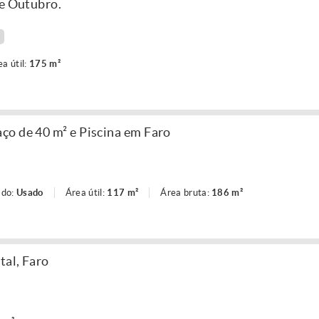
de Outubro.
ea útil:
175 m²
o de 40 m² e Piscina em Faro
ado:
Usado
Área útil:
117 m²
Área bruta:
186 m²
tal, Faro