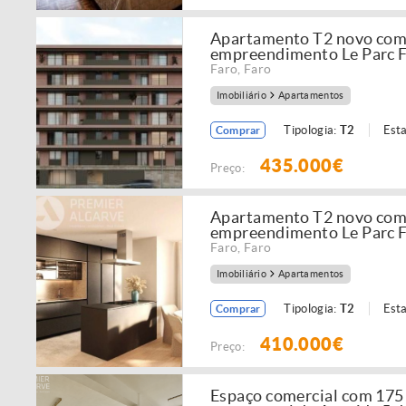
Apartamento T2 novo com 8
empreendimento Le Parc 
Faro
,
Faro
Imobiliário
Apartamentos
Tipologia:
T2
Est
Comprar
435.000€
Preço:
Apartamento T2 novo com 8
empreendimento Le Parc 
Faro
,
Faro
Imobiliário
Apartamentos
Tipologia:
T2
Est
Comprar
410.000€
Preço:
Espaço comercial com 175 