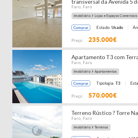
transversal da Avenida 5 
Faro
,
Faro
Imobiliário
Lojas e Espaços Comerciais
Estado:
Usado
Ár
Comprar
235.000€
Preço:
Apartamento T3 com Terraç
Faro
,
Faro
Imobiliário
Apartamentos
Tipologia:
T3
Est
Comprar
570.000€
Preço:
Terreno Rústico ? Torre Na
Faro
,
Faro
Imobiliário
Terrenos