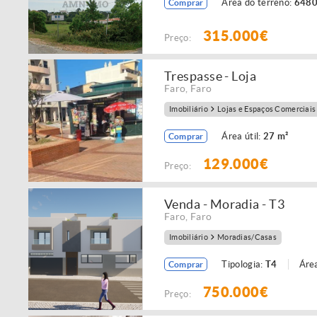
Área do terreno:
6480
Comprar
315.000€
Preço:
Trespasse - Loja
Faro
,
Faro
Imobiliário
Lojas e Espaços Comerciais
Área útil:
27 m²
Comprar
129.000€
Preço:
Venda - Moradia - T3
Faro
,
Faro
Imobiliário
Moradias/Casas
Tipologia:
T4
Área
Comprar
750.000€
Preço: