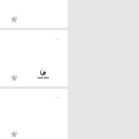
...
...