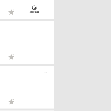
...
...