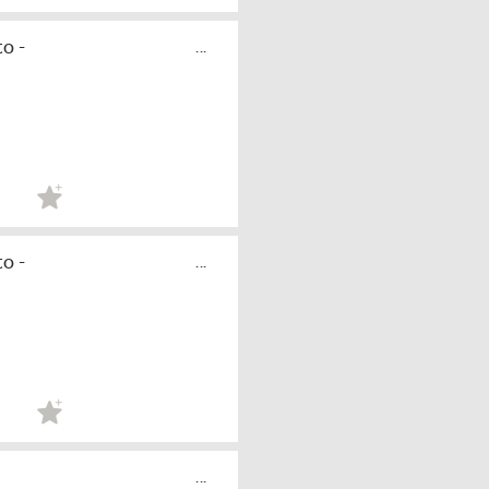
o -
...
o -
...
...