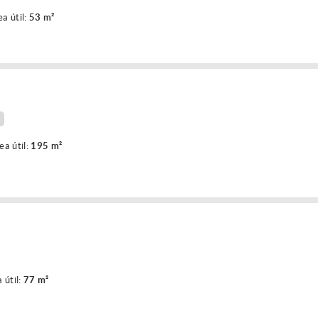
ea útil:
53 m²
ea útil:
195 m²
 útil:
77 m²