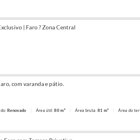
xclusivo | Faro ? Zona Central
ro, com varanda e pátio.
ado:
Renovado
Área útil:
80 m²
Área bruta:
81 m²
Área do te