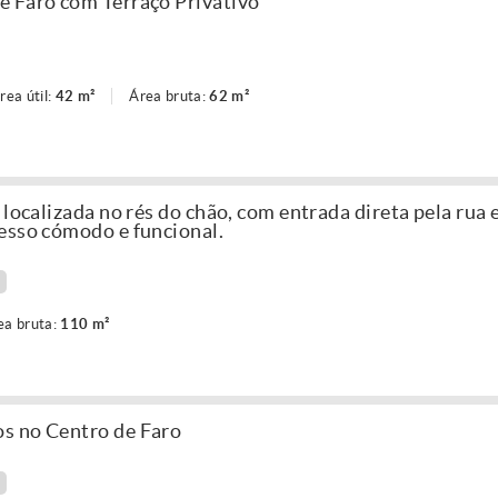
e Faro com Terraço Privativo
rea útil:
42 m²
Área bruta:
62 m²
 localizada no rés do chão, com entrada direta pela rua 
esso cómodo e funcional.
ea bruta:
110 m²
s no Centro de Faro