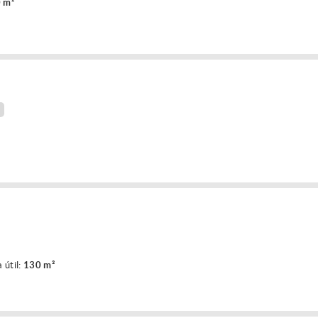
 m²
 útil:
130 m²