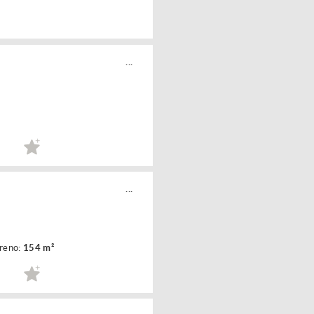
...
...
rreno:
154 m²