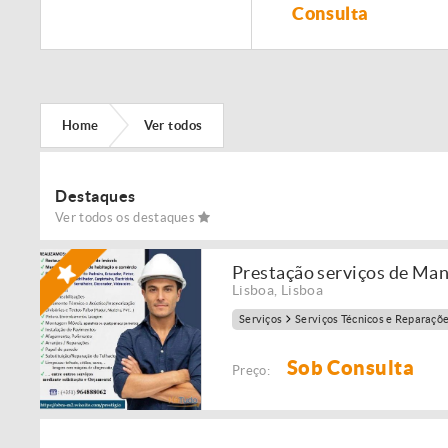
Remodelação de
Consulta
imóveis!
Home
Ver todos
Destaques
Ver todos os destaques
Prestação serviços de Ma
Lisboa
,
Lisboa
Serviços
Serviços Técnicos e Reparaçõ
Sob Consulta
Preço: