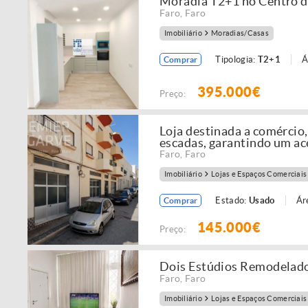
Moradia T2+1 no Centro d
Faro
,
Faro
Imobiliário
Moradias/Casas
Tipologia:
T2+1
Á
Comprar
395.000€
Preço:
Loja destinada a comércio,
escadas, garantindo um ac
Faro
,
Faro
Imobiliário
Lojas e Espaços Comerciais
Estado:
Usado
Ár
Comprar
145.000€
Preço:
Dois Estúdios Remodelado
Faro
,
Faro
Imobiliário
Lojas e Espaços Comerciais