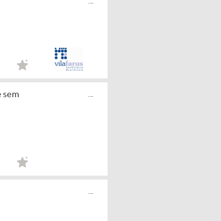
...
e sem
...
...