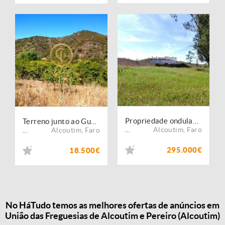
Propriedade ondulada com 53 ha no Algarve, Alcoutim, Portugal.
Terreno junto ao Guadiana - Alcoutim
Alcoutim
,
Faro
Alcoutim
,
Faro
...
...
295.000€
18.500€
No HáTudo temos as melhores ofertas de anúncios em
União das Freguesias de Alcoutim e Pereiro (Alcoutim)