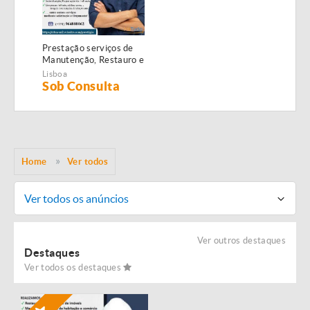
Prestação serviços de
Manutenção, Restauro e
Remodelação de
Lisboa
imóveis!
Sob Consulta
Home
Ver todos
Ver todos os anúncios
Ver outros destaques
Destaques
Ver todos os destaques