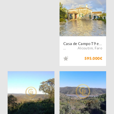
Casa de Campo T9 em Balurcos ? Turismo Rural
Alcoutim
,
Faro
...
595.000€