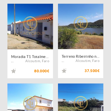
Terreno Ribeirinho no Guadiana - Guerreiros do Rio, Alcoutim
Moradia T1 Totalmente Remodelada nos Balurcos ? Alcoutim
Alcoutim
,
Faro
Alcoutim
,
Faro
...
...
37.500€
80.000€