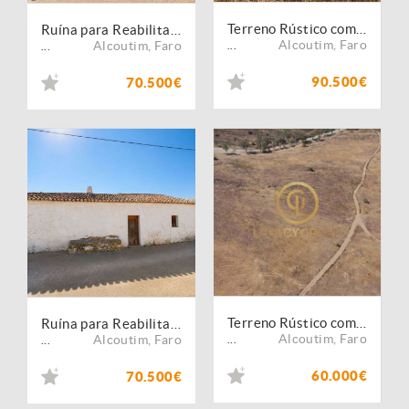
Terreno Rústico com 4.000 m² | Aldeia do Tesouro, Alcoutim
Ruína para Reabilitação | Excelente Oportunidade de Investimento em Alcoutim
Alcoutim
,
Faro
Alcoutim
,
Faro
...
...
90.500€
70.500€
Terreno Rústico com Excelente Acesso Junto à IC27 ? Alcoutim
Ruína para Reabilitação | Excelente Oportunidade de Investimento em Alcoutim
Alcoutim
,
Faro
Alcoutim
,
Faro
...
...
60.000€
70.500€