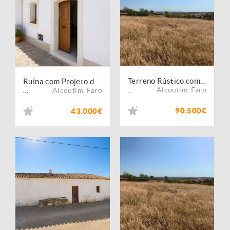
Terreno Rústico com 4.000 m² | Aldeia do Tesouro, Alcoutim
Ruína com Projeto de Arquitetura Desenvolvido | Excelente Oportunidade de Investimento em Guerreiros do Rio
Alcoutim
,
Faro
Alcoutim
,
Faro
...
...
90.500€
43.000€