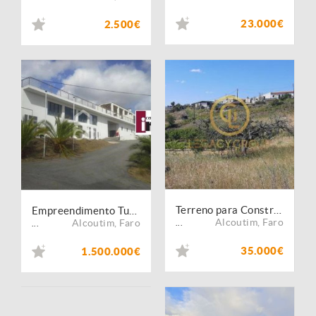
23.000€
2.500€
Terreno para Construção Fonte Zambujo, de Baixo - Alcoutim
Empreendimento Turistico nas margens do Rio Guadiana - Alcoutim
Alcoutim
,
Faro
Alcoutim
,
Faro
...
...
35.000€
1.500.000€