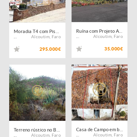
Ruína com Projeto Aprovado (Arquitetura) T2 | Pereiro ? Alcoutim
Moradia T4 com Piscina e Vista Rio no Álamo ? Alcoutim
Alcoutim
,
Faro
Alcoutim
,
Faro
...
...
35.000€
295.000€
Casa de Campo em banda, para recuperar - Corte Tabelião, Alcoutim
Terreno rústico no Barranco Maria Galega ? Alcoutim
Alcoutim
,
Faro
Alcoutim
,
Faro
...
...