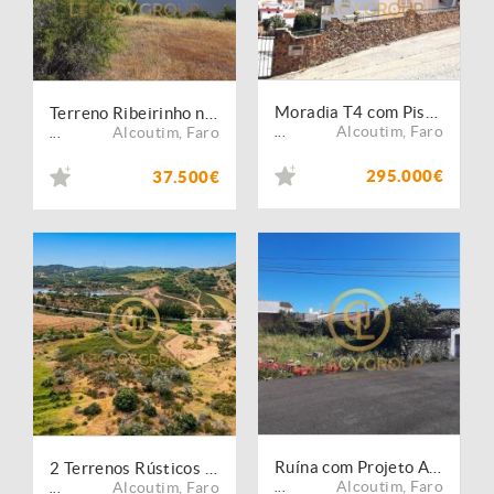
Moradia T4 com Piscina e Vista Rio no Álamo ? Alcoutim
Terreno Ribeirinho no Guadiana - Guerreiros do Rio, Alcoutim
Alcoutim
,
Faro
Alcoutim
,
Faro
...
...
295.000€
37.500€
Ruína com Projeto Aprovado (Arquitetura) T2 | Pereiro ? Alcoutim
2 Terrenos Rústicos às portas de Vaqueiros, Alcoutim.
Alcoutim
,
Faro
Alcoutim
,
Faro
...
...