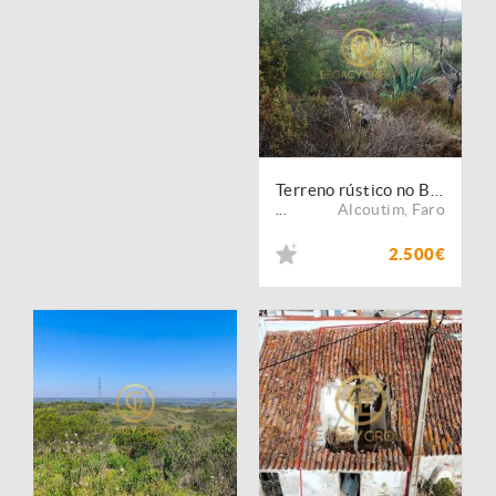
Terreno rústico no Barranco Maria Galega ? Alcoutim
Alcoutim
,
Faro
...
2.500€