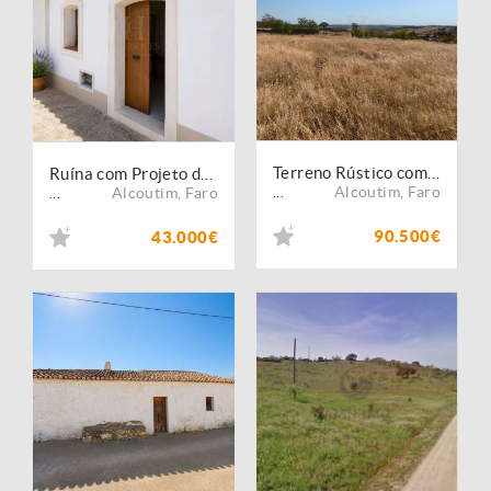
Terreno Rústico com 4.000 m² | Aldeia do Tesouro, Alcoutim
Ruína com Projeto de Arquitetura Desenvolvido | Excelente Oportunidade de Investimento em Guerreiros do Rio
Alcoutim
,
Faro
Alcoutim
,
Faro
...
...
90.500€
43.000€