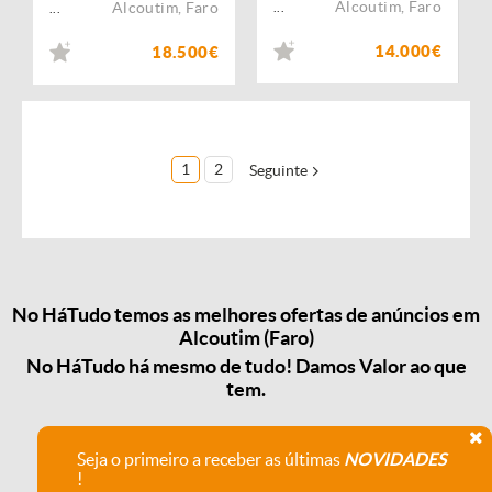
Alcoutim
,
Faro
Alcoutim
,
Faro
...
...
14.000€
18.500€
1
2
Seguinte
No HáTudo temos as melhores ofertas de anúncios em
Alcoutim (Faro)
No HáTudo há mesmo de tudo! Damos Valor ao que
tem.
Seja o primeiro a receber as últimas
NOVIDADES
!