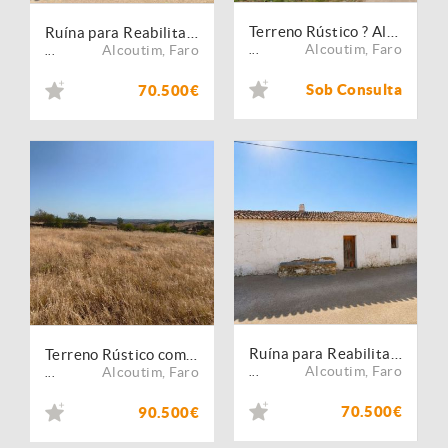
Terreno Rústico ? Alcoutim
Ruína para Reabilitação | Excelente Oportunidade de Investimento em Alcoutim
Alcoutim
,
Faro
Alcoutim
,
Faro
...
...
Sob Consulta
70.500€
Ruína para Reabilitação | Excelente Oportunidade de Investimento em Alcoutim
Terreno Rústico com 4.000 m² | Aldeia do Tesouro, Alcoutim
Alcoutim
,
Faro
Alcoutim
,
Faro
...
...
70.500€
90.500€