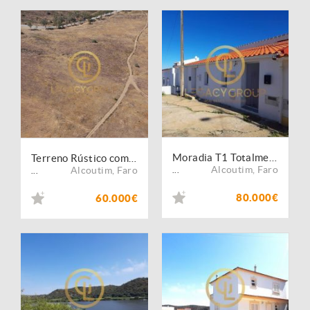
Moradia T1 Totalmente Remodelada nos Balurcos ? Alcoutim
Terreno Rústico com Excelente Acesso Junto à IC27 ? Alcoutim
Alcoutim
,
Faro
Alcoutim
,
Faro
...
...
80.000€
60.000€