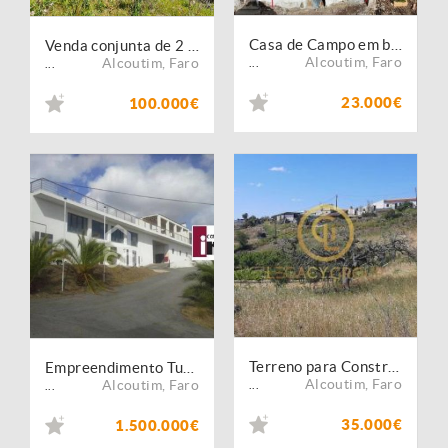
Casa de Campo em banda, para recuperar - Corte Tabelião, Alcoutim
Venda conjunta de 2 terrenos com quase 5 hectares de área total - Vaqueiros, Alcoutim
Alcoutim
,
Faro
Alcoutim
,
Faro
...
...
23.000€
100.000€
Terreno para Construção Fonte Zambujo, de Baixo - Alcoutim
Empreendimento Turistico nas margens do Rio Guadiana - Alcoutim
Alcoutim
,
Faro
Alcoutim
,
Faro
...
...
35.000€
1.500.000€