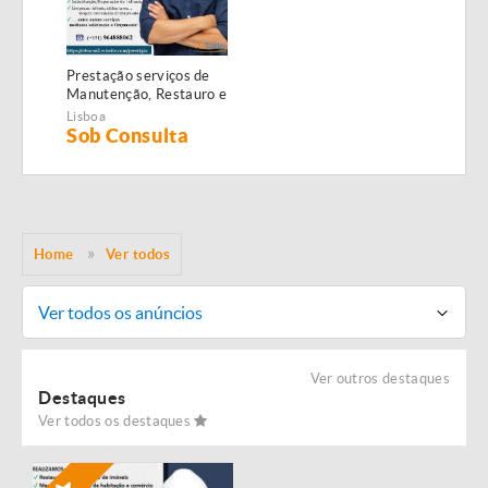
Prestação serviços de
Manutenção, Restauro e
Remodelação de
Lisboa
imóveis!
Sob Consulta
Home
Ver todos
Ver todos os anúncios
Ver outros destaques
Destaques
Ver todos os destaques