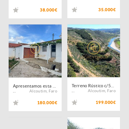
35.000€
38.000€
Terreno Rústico c/55 Hectares - Vaqueiros, Alcoutim
Apresentamos esta Moradia com garagem em Giões, Alcoutim
Alcoutim
,
Faro
Alcoutim
,
Faro
...
...
199.000€
180.000€