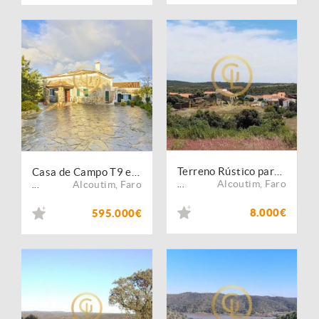
Terreno Rústico para Venda em Velhas, Giões ? 5.230 m²
Casa de Campo T9 em Balurcos ? Turismo Rural
Alcoutim
,
Faro
Alcoutim
,
Faro
...
...
8.000€
595.000€