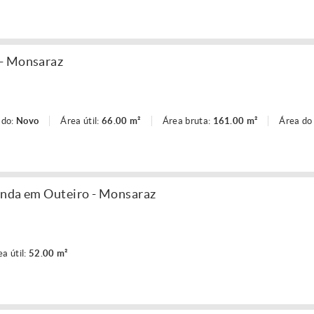
 - Monsaraz
ado:
Novo
Área útil:
66.00 m²
Área bruta:
161.00 m²
Área do
enda em Outeiro - Monsaraz
ea útil:
52.00 m²