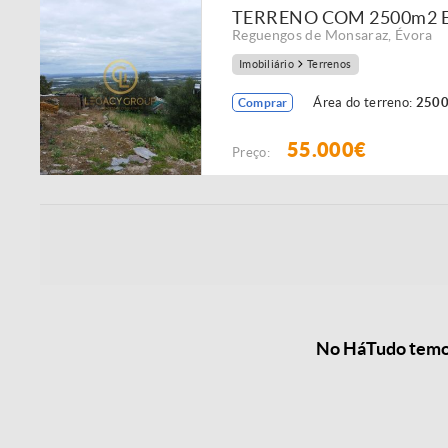
TERRENO COM 2500m2
Reguengos de Monsaraz
,
Évora
Imobiliário
Terrenos
Área do terreno:
2500
Comprar
55.000€
Preço:
No HáTudo temos