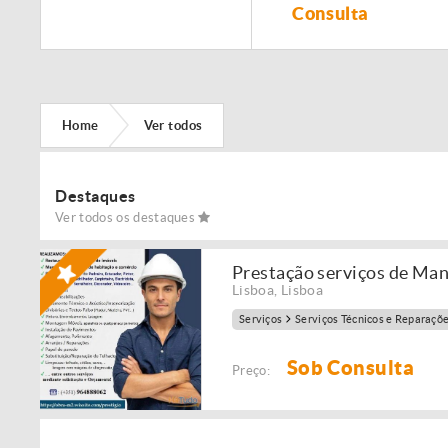
Remodelação de
Consulta
imóveis!
Home
Ver todos
Destaques
Ver todos os destaques
Prestação serviços de Ma
Lisboa
,
Lisboa
Serviços
Serviços Técnicos e Reparaçõ
Sob Consulta
Preço: