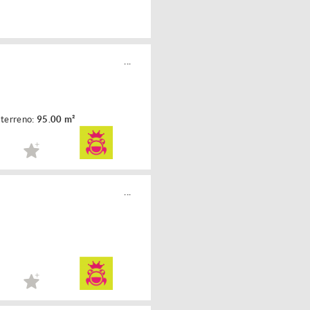
...
 terreno:
95.00 m²
...