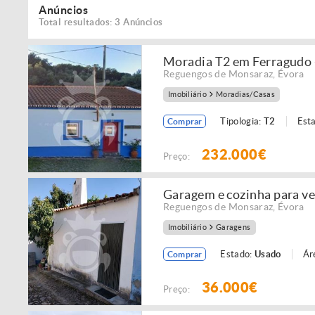
Anúncios
Total resultados: 3 Anúncios
Moradia T2 em Ferragudo
Reguengos de Monsaraz
,
Évora
Imobiliário
Moradias/Casas
Tipologia:
T2
Est
Comprar
232.000€
Preço:
Garagem e cozinha para v
Reguengos de Monsaraz
,
Évora
Imobiliário
Garagens
Estado:
Usado
Ár
Comprar
36.000€
Preço: