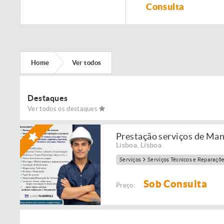
Remodelação de
Consulta
imóveis!
Home
Ver todos
Destaques
Ver todos os destaques
Prestação serviços de Ma
Lisboa
,
Lisboa
Serviços
Serviços Técnicos e Reparaçõ
Sob Consulta
Preço: