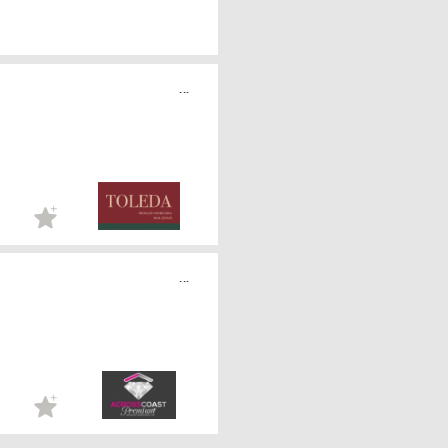
...
...