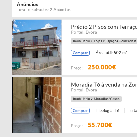
Anúncios
Total resultados: 2 Anúncios
Prédio 2 Pisos com Terraç
Portel
,
Évora
Imobiliário
Lojas e Espaços Comerciais
Área útil:
502 m²
Comprar
250.000€
Preço:
Moradia T6 à venda na Zon
Portel
,
Évora
Imobiliário
Moradias/Casas
Tipologia:
T6
Est
Comprar
55.700€
Preço: