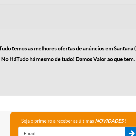
udo temos as melhores ofertas de anúncios em Santana (
No HáTudo há mesmo de tudo! Damos Valor ao que tem.
Seja o primeiro a receber as últimas
NOVIDADES
!
A empresa
Fale connosco