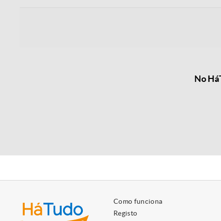
No HáT
Como funciona
Registo