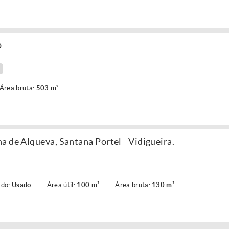
o
Área bruta:
503 m²
a de Alqueva, Santana Portel - Vidigueira.
ado:
Usado
Área útil:
100 m²
Área bruta:
130 m²