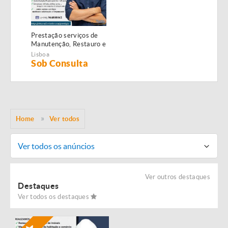
Prestação serviços de
Manutenção, Restauro e
Remodelação de
Lisboa
imóveis!
Sob Consulta
Home
Ver todos
Ver todos os anúncios
Ver outros destaques
Destaques
Ver todos os destaques