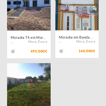
Moradia em Banda T1 em Mora (MOR094)
Moradia T4 em Mora (MOR099)
Mora
,
Évora
Mora
,
Évora
...
...
140.000€
495.000€