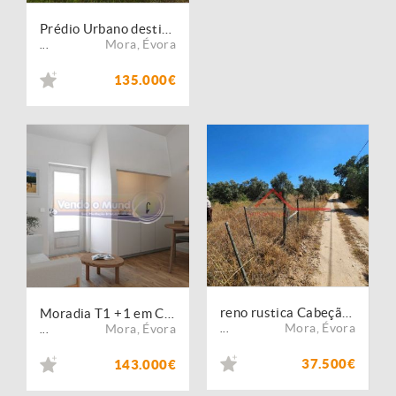
Prédio Urbano destinado a armazém de actividade industrial
Mora
,
Évora
...
135.000€
reno rustica Cabeção - Mora
Moradia T1 +1 em Cabeção (MOR083)
Mora
,
Évora
Mora
,
Évora
...
...
37.500€
143.000€