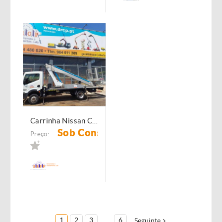
Carrinha Nissan Cabstar 439 de 16 metros
Sob Consulta
Preço:
1
2
3
...
6
Seguinte