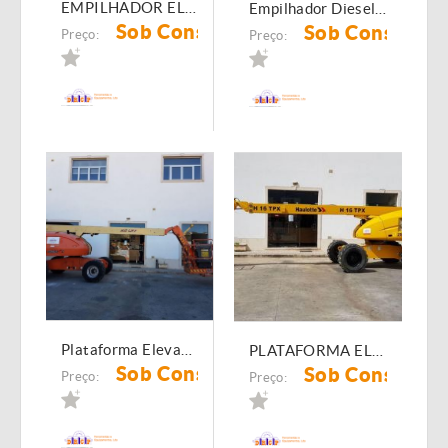
EMPILHADOR ELETRICO TECNA 1.600 Kg
Empilhador Diesel 5 Tn
Sob Consulta
Sob Consulta
Preço:
Preço:
Plataforma Elevatória 250 JLG 460 SJ
PLATAFORMA ELEVATÓRIA 299 HAULOTTE H16TPX
Sob Consulta
Sob Consulta
Preço:
Preço: