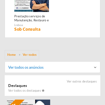
Prestação serviços de
Manutenção, Restauro e
Remodelação de
Lisboa
imóveis!
Sob Consulta
Home
Ver todos
Ver todos os anúncios
Ver outros destaques
Destaques
Ver todos os destaques