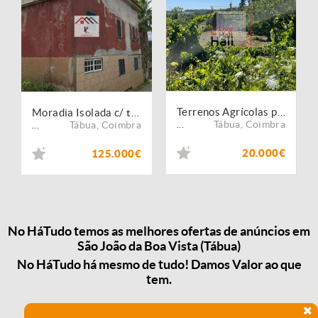
Terrenos Agrícolas para Venda, Venda do Porco
Moradia Isolada c/ terreno | Lameiras - Tábua | Coimbra
Tábua
,
Coimbra
Tábua
,
Coimbra
...
...
20.000€
125.000€
No HáTudo temos as melhores ofertas de anúncios em
São João da Boa Vista (Tábua)
No HáTudo há mesmo de tudo! Damos Valor ao que
tem.