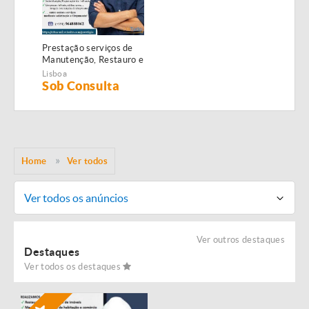
Prestação serviços de
Manutenção, Restauro e
Remodelação de
Lisboa
imóveis!
Sob Consulta
Home
Ver todos
Ver todos os anúncios
Ver outros destaques
Destaques
Ver todos os destaques