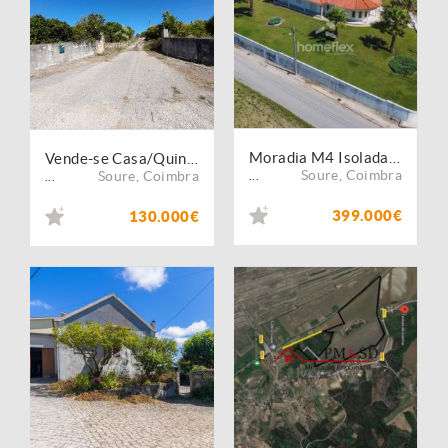
Moradia M4 Isolada em zona muito tranquila!
Vende-se Casa/Quintinha
Soure
,
Coimbra
Soure
,
Coimbra
...
...
399.000€
130.000€