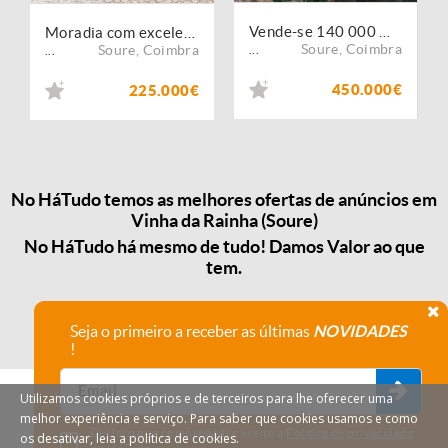
Vende-se 140 000 m2 próximo de Figueira da Foz
Moradia com excelentes vistas!
Soure
,
Coimbra
Soure
,
Coimbra
...
...
450.000€
225.000€
No HáTudo temos as melhores ofertas de anúncios em
Vinha da Rainha (Soure)
No HáTudo há mesmo de tudo! Damos Valor ao que
tem.
Seja o primeiro a receber as últimas
NOVIDADES
!
Utilizamos cookies próprios e de terceiros para lhe oferecer uma
melhor experiência e serviço. Para saber que cookies usamos e como
Declaro que compreendi e aceito a
Política de privacidade
os desativar, leia a política de cookies.