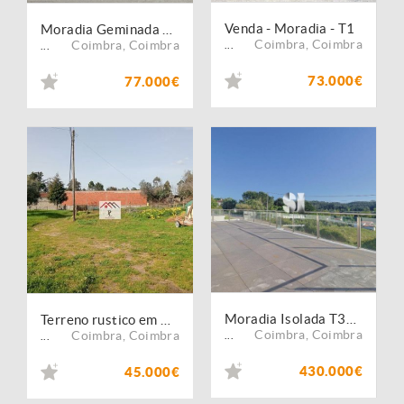
Venda - Moradia - T1
Moradia Geminada T3 Coimbra
Coimbra
,
Coimbra
Coimbra
,
Coimbra
...
...
73.000€
77.000€
Moradia Isolada T3+1 Coimbra
Terreno rustico em Granja de Ançã
Coimbra
,
Coimbra
Coimbra
,
Coimbra
...
...
430.000€
45.000€