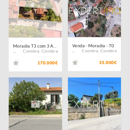
Venda - Moradia - T0
Moradia T3 com 3 Artigos Urbanos | 598 m² de Terreno | São Facundo ? Coimbra
Coimbra
,
Coimbra
Coimbra
,
Coimbra
...
...
35.000€
170.000€