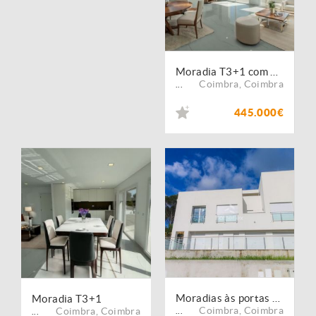
Moradia T3+1 com garagem, terraços e lote de terreno. Junto a Coimbra
Coimbra
,
Coimbra
...
445.000€
Moradias às portas da Cidade de Coimbra!
Moradia T3+1
Coimbra
,
Coimbra
Coimbra
,
Coimbra
...
...