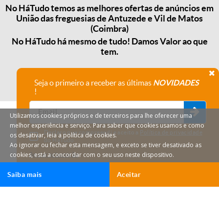
No HáTudo temos as melhores ofertas de anúncios em
União das freguesias de Antuzede e Vil de Matos
(Coimbra)
No HáTudo há mesmo de tudo! Damos Valor ao que
tem.
Seja o primeiro a receber as últimas
NOVIDADES
!
Utilizamos cookies próprios e de terceiros para lhe oferecer uma
melhor experiência e serviço. Para saber que cookies usamos e como
Declaro que compreendi e aceito a
Política de privacidade
os desativar, leia a política de cookies.
do HáTudo.
Ao ignorar ou fechar esta mensagem, e exceto se tiver desativado as
cookies, está a concordar com o seu uso neste dispositivo.
Anular subscrição
Saiba mais
Aceitar
HáTudo © 2026 Todos os direitos reservados.