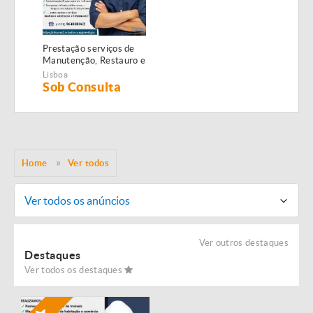
Prestação serviços de
Manutenção, Restauro e
Remodelação de
Lisboa
imóveis!
Sob Consulta
Home
Ver todos
Ver todos os anúncios
Ver outros destaques
Destaques
Ver todos os destaques