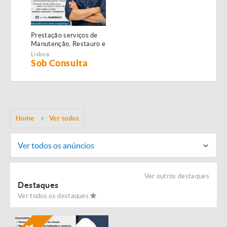
Prestação serviços de
Manutenção, Restauro e
Remodelação de
Lisboa
imóveis!
Sob Consulta
Home
Ver todos
Ver todos os anúncios
Ver outros destaques
Destaques
Ver todos os destaques