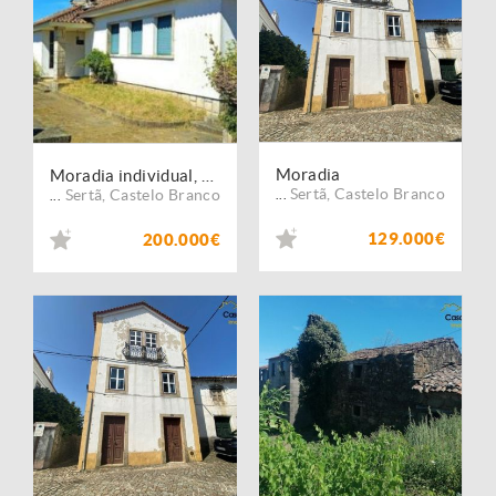
Moradia
Moradia individual, para venda, Sertã - Pedrogão Pequeno
Sertã
,
Castelo Branco
Sertã
,
Castelo Branco
...
...
129.000€
200.000€