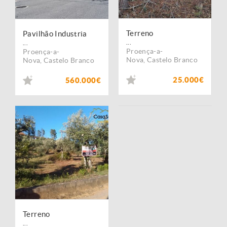
Terreno
Pavilhão Industria
...
...
Proença-a-
Proença-a-
Nova
,
Castelo Branco
Nova
,
Castelo Branco
25.000€
560.000€
Terreno
...