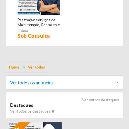
Prestação serviços de
Manutenção, Restauro e
Remodelação de
Lisboa
imóveis!
Sob Consulta
Home
Ver todos
Ver todos os anúncios
Ver outros destaques
Destaques
Ver todos os destaques