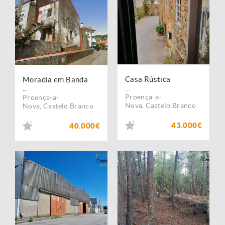
Casa Rústica
Moradia em Banda
...
...
Proença-a-
Proença-a-
Nova
,
Castelo Branco
Nova
,
Castelo Branco
43.000€
40.000€