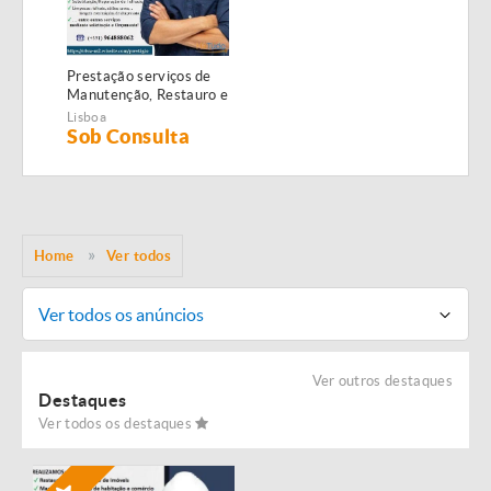
Prestação serviços de
Manutenção, Restauro e
Remodelação de
Lisboa
imóveis!
Sob Consulta
Home
Ver todos
Ver todos os anúncios
Ver outros destaques
Destaques
Ver todos os destaques