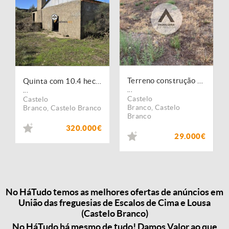
Terreno construção urbana Escalos de Cima
Quinta com 10.4 hectares, Venda, Escalos de Cima e Lousa, Castelo Branco
...
...
Castelo
Castelo
Branco
,
Castelo
Branco
,
Castelo Branco
Branco
320.000€
29.000€
No HáTudo temos as melhores ofertas de anúncios em
União das freguesias de Escalos de Cima e Lousa
(Castelo Branco)
No HáTudo há mesmo de tudo! Damos Valor ao que